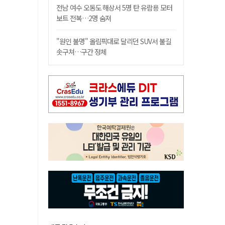
전남 여수 오동도 해상서 5명 탄 유람용 모터
보트 전복…2명 숨져
"원인 불명" 올림픽대로 달리던 SUV서 불길
솟구쳐…구간 정체