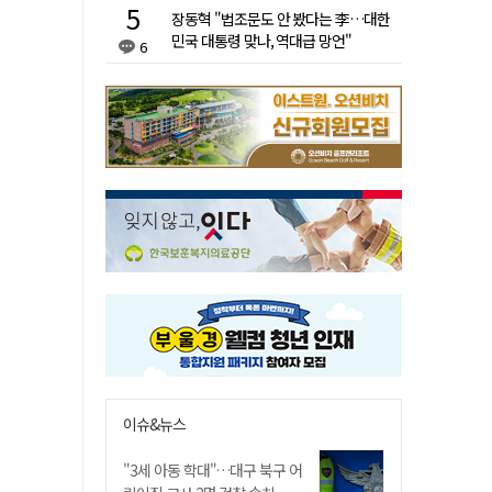
장동혁 "법조문도 안 봤다는 李…대한
민국 대통령 맞나, 역대급 망언"
6
이슈&뉴스
"3세 아동 학대"…대구 북구 어