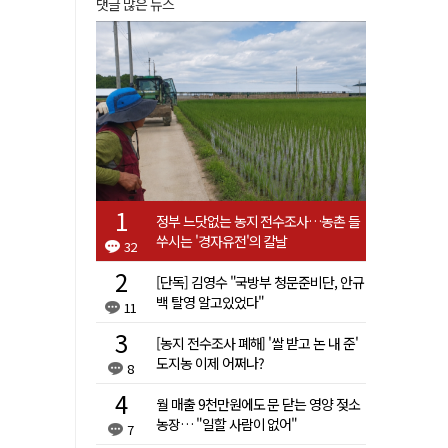
댓글 많은 뉴스
정부 느닷없는 농지 전수조사…농촌 들
쑤시는 '경자유전'의 칼날
32
[단독] 김영수 "국방부 청문준비단, 안규
백 탈영 알고있었다"
11
[농지 전수조사 폐해] '쌀 받고 논 내 준'
도지농 이제 어쩌나?
8
월 매출 9천만원에도 문 닫는 영양 젖소
농장… "일할 사람이 없어"
7