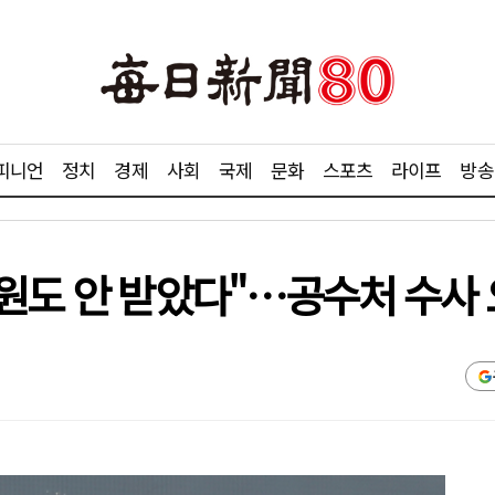
피니언
정치
경제
사회
국제
문화
스포츠
라이프
방송
1원도 안 받았다"…공수처 수사