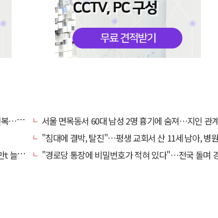
명 숨져
서울 면목동서 60대 남성 2명 흉기에 숨져…지인 관계로 
"침대에 결박, 탈진"…평생 교회서 산 11세 남아, 병원 이송 끝
려달라"
"경로당 통장에 비밀번호가 적혀 있다"…전국 돌며 경로당 13곳 턴 30대