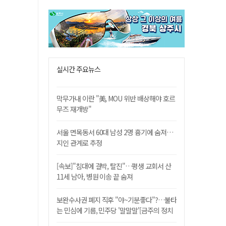
실시간 주요뉴스
막무가내 이란 "美, MOU 위반 배상해야 호르
무즈 재개방"
서울 면목동서 60대 남성 2명 흉기에 숨져…
지인 관계로 추정
[속보]"침대에 결박, 탈진"…평생 교회서 산
11세 남아, 병원 이송 끝 숨져
보완수사권 폐지 직후 "야~기분좋다"?…불타
는 민심에 기름, 민주당 '말말말'[금주의 정치
舌전]