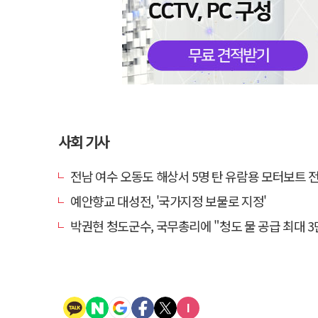
사회 기사
전남 여수 오동도 해상서 5명 탄 유람용 모터보트 전복…2
예안향교 대성전, '국가지정 보물로 지정'
박권현 청도군수, 국무총리에 "청도 물 공급 최대 3만t 늘