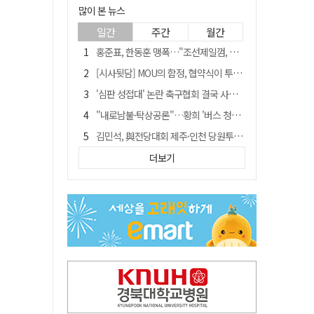
많이 본 뉴스
일간
주간
월간
홍준표, 한동훈 맹폭…"조선제일껌, 권력에 살고 권력에 죽었다"
[시사뒷담] MOU의 함정, 협약식이 투자 확정은 아니긴 해
'심판 성접대' 논란 축구협회 결국 사과…"깊이 반성, 쇄신하겠다"
"내로남불·탁상공론"…황희 '버스 청년주택' 제안에 與 내부서도 쓴소리
김민석, 與전당대회 제주·인천 당원투표서 승리…누적 득표는 '초박빙'
"경로당 통장에 비밀번호가 적혀 있다"…전국 돌며 경로당 13곳 턴 30대 구속
더보기
예안향교 대성전, '국가지정 보물로 지정'
휠체어 환자 발로 밀어 숨지게 한 70대 간병인…2심도 집행유예
"침대에 결박, 탈진"…평생 교회서 산 11세 남아, 병원 이송 끝 숨져
[금주의 이슈] 하늘의 외계인, 바다의 귀향자…영화 '호프'와 '오디세이'