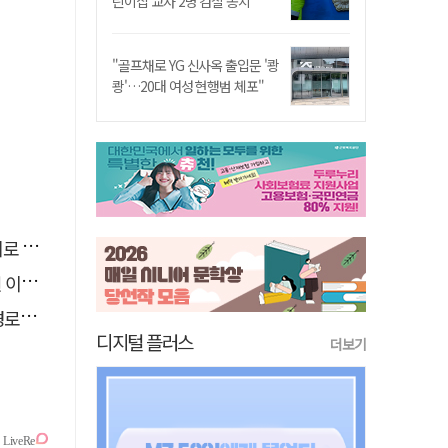
린이집 교사 2명 검찰 송치
"골프채로 YG 신사옥 출입문 '쾅
쾅'…20대 여성 현행범 체포"
추정
 숨져
 구속
디지털 플러스
더보기