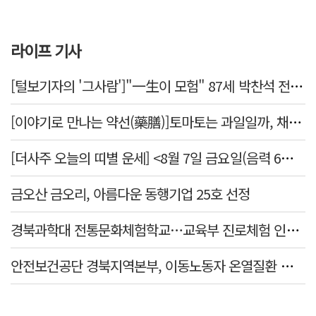
라이프 기사
[털보기자의 '그사람']"一生이 모험" 87세 박찬석 전 경북대 총장
[이야기로 만나는 약선(藥膳)]토마토는 과일일까, 채소일까
[더사주 오늘의 띠별 운세] <8월 7일 금요일(음력 6월25일)>
금오산 금오리, 아름다운 동행기업 25호 선정
경북과학대 전통문화체험학교…교육부 진로체험 인증기관 선정
안전보건공단 경북지역본부, 이동노동자 온열질환 예방 캠페인