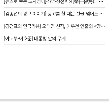
[뉴스로 보는 고사성어]<32>상전벽해(桑田碧海), "뽕나무밭이 푸른 바다가 되었다."
[김종섭의 광고 이야기] 광고를 할 때는 선을 넘어도 좋습니다.
[김건표의 연극리뷰] 오태영 신작, 이우천 연출의 <양은 양순하다>"국민을 온순한 양으로 길들이는 전체주의적 정치의 알레고리"
[야고부-이호준] 대통령 말의 무게