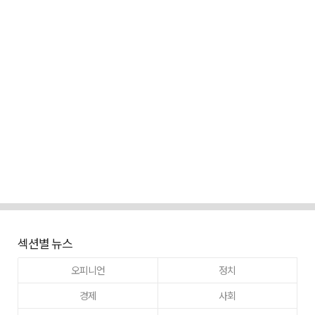
섹션별 뉴스
오피니언
정치
경제
사회