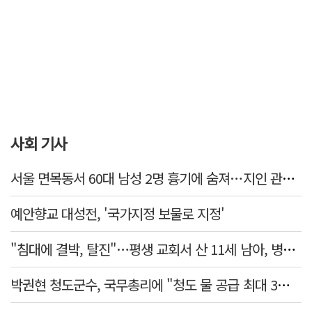
사회 기사
서울 면목동서 60대 남성 2명 흉기에 숨져…지인 관계로 추정
예안향교 대성전, '국가지정 보물로 지정'
"침대에 결박, 탈진"…평생 교회서 산 11세 남아, 병원 이송 끝 숨져
박권현 청도군수, 국무총리에 "청도 물 공급 최대 3만t 늘려달라"