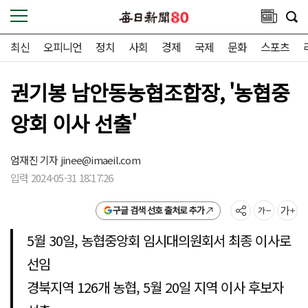
최신
오피니언
정치
사회
경제
국제
문화
스포츠
권기봉 남안동농협조합장, '농협중
앙회 이사 선출'
엄재진 기자
jinee@imaeil.com
입력 2024-05-31 18:17:26
구글 검색 선호 출처로 추가
5월 30일, 농협중앙회 임시대의원회서 최종 이사로
선임
경북지역 126개 농협, 5월 20일 지역 이사 후보자