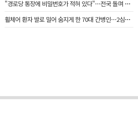
"경로당 통장에 비밀번호가 적혀 있다"…전국 돌며 경로당 13곳 턴 30대 구속
휠체어 환자 발로 밀어 숨지게 한 70대 간병인…2심도 집행유예