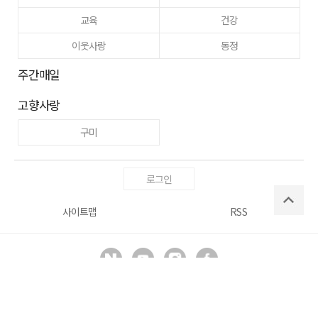
교육
건강
이웃사랑
동정
주간매일
고향사랑
구미
로그인
사이트맵
RSS
Copyright ⓒ
매일신문사
All right reserved