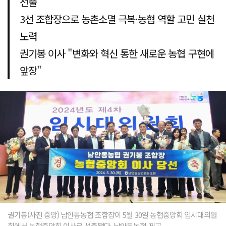
선출
3선 조합장으로 농촌소멸 극복·농협 역할 고민 실천
노력
권기봉 이사 "변화와 혁신 통한 새로운 농협 구현에
앞장"
권기봉(사진 중앙) 남안동농협 조합장이 5월 30일 농협중앙회 임시대의원
회에서 농협중앙회 이사로 선출됐다. 남안동농협 제공