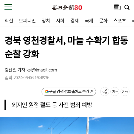
최신
오피니언
정치
사회
경제
국제
문화
스포츠
경북 영천경찰서, 마늘 수확기 합동
순찰 강화
강선일 기자
ksi@imaeil.com
입력 2024-06-06 16:48:36
구글 검색 선호 출처로 추가
외지인 원정 절도 등 사전 범죄 예방