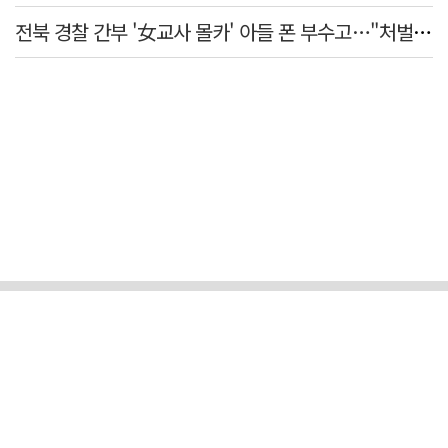
전북 경찰 간부 '女교사 몰카' 아들 폰 부수고…"처벌 못하는 사안" 내부망에 글