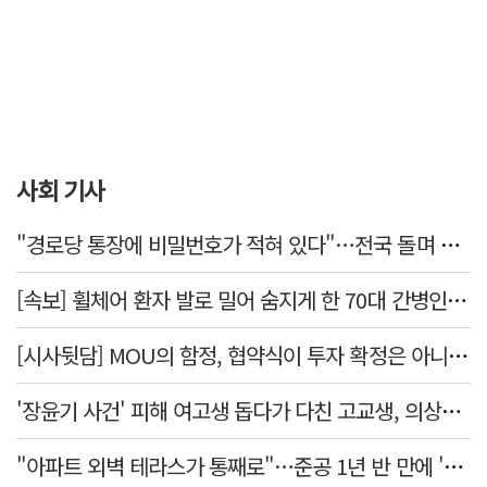
사회 기사
"경로당 통장에 비밀번호가 적혀 있다"…전국 돌며 경로당 13곳 턴 30대 구속
[속보] 휠체어 환자 발로 밀어 숨지게 한 70대 간병인…2심도 집행유예
[시사뒷담] MOU의 함정, 협약식이 투자 확정은 아니긴 해
'장윤기 사건' 피해 여고생 돕다가 다친 고교생, 의상자 인정
"아파트 외벽 테라스가 통째로"…준공 1년 반 만에 '아찔 사고'