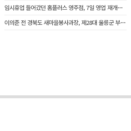
임시휴업 들어갔던 홈플러스 영주점, 7일 영업 재개…지하 1층만 운영
이의준 전 경북도 새마을봉사과장, 제28대 울릉군 부군수 취임