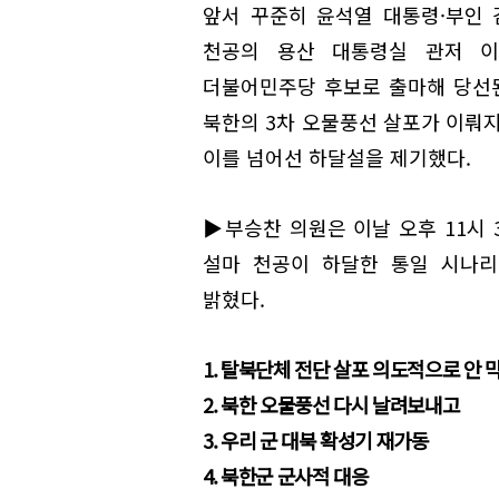
앞서 꾸준히 윤석열 대통령·부인
천공의 용산 대통령실 관저 이
더불어민주당 후보로 출마해 당선된
북한의 3차 오물풍선 살포가 이뤄지
이를 넘어선 하달설을 제기했다.
▶부승찬 의원은 이날 오후 11시 
설마 천공이 하달한 통일 시나리
밝혔다.
1. 탈북단체 전단 살포 의도적으로 안 
2. 북한 오물풍선 다시 날려보내고
3. 우리 군 대북 확성기 재가동
4. 북한군 군사적 대응