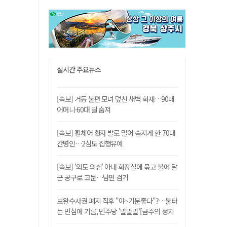
실시간 주요뉴스
[속보] 거동 불편 모녀 덮친 새벽 화재…90대
어머니·60대 딸 숨져
[속보] 휠체어 환자 발로 밀어 숨지게 한 70대
간병인…2심도 집행유예
[속보] '외도 의심' 아내 화장실에 묶고 불에 달
군 공구로 고문…남편 검거
보완수사권 폐지 직후 "야~기분좋다"?…불타
는 민심에 기름, 민주당 '말말말'[금주의 정치
舌전]