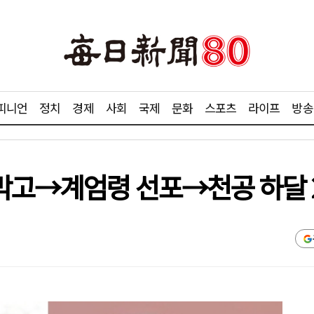
피니언
정치
경제
사회
국제
문화
스포츠
라이프
방송
막고→계엄령 선포→천공 하달 2