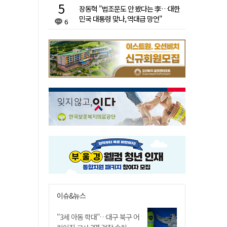
장동혁 "법조문도 안 봤다는 李…대한
민국 대통령 맞나, 역대급 망언"
6
이슈&뉴스
"3세 아동 학대"…대구 북구 어