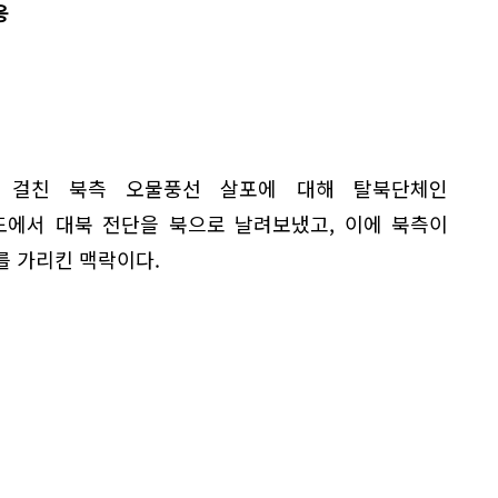
응
에 걸친 북측 오물풍선 살포에 대해 탈북단체인
도에서 대북 전단을 북으로 날려보냈고, 이에 북측이
'를 가리킨 맥락이다.