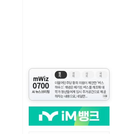
정
경
사
국
치
제
회
제
mWiz
0700
더불어민주당 황희 의원이 제안한 '버스
하우스' 개념은 폐기된 버스를 개조해 대
AI 뉴스브리핑
학가 청년들에게 임시 주거공간으로 제공
→
하자는 내용으로, 네덜란...