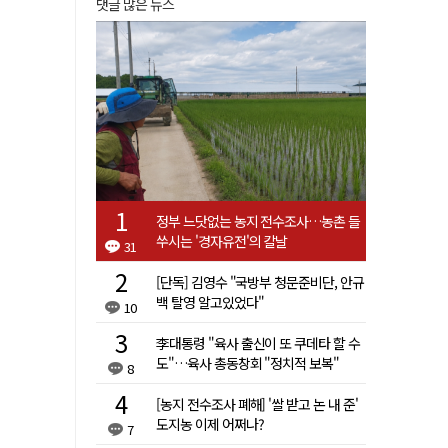
댓글 많은 뉴스
정부 느닷없는 농지 전수조사…농촌 들
쑤시는 '경자유전'의 칼날
31
[단독] 김영수 "국방부 청문준비단, 안규
백 탈영 알고있었다"
10
李대통령 "육사 출신이 또 쿠데타 할 수
도"…육사 총동창회 "정치적 보복"
8
[농지 전수조사 폐해] '쌀 받고 논 내 준'
도지농 이제 어쩌나?
7