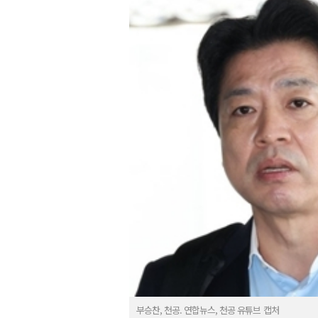
부승찬, 천공. 연합뉴스, 천공 유튜브 캡처