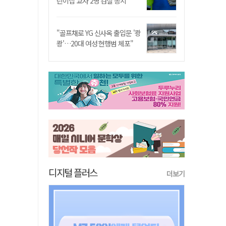
린이집 교사 2명 검찰 송치
"골프채로 YG 신사옥 출입문 '쾅
쾅'…20대 여성 현행범 체포"
디지털 플러스
더보기