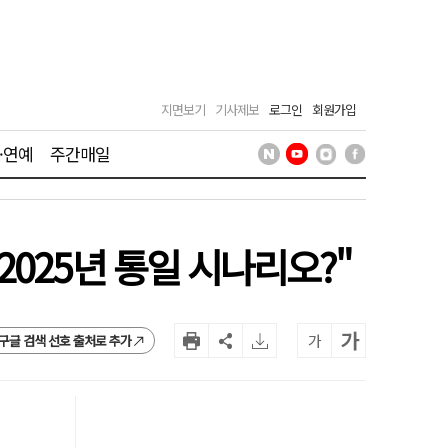
지면보기
기사제보
로그인
회원가입
·연예
주간매일
025년 통일 시나리오?"
가
가
구글 검색 선호 출처로 추가