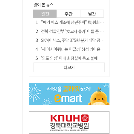
많이 본 뉴스
일간
주간
월간
"폐기 버스 개조해 청년주택" 與 황희…'딸 학비는 年 4200만원'
전북 경찰 간부 '女교사 몰카' 아들 폰 부수고…"처벌 못하는 사안" 내부망에 글
SK하이닉스, 주당 375원 분기 배당 공시…"3분기 중 주주환원 방안 확정"
'새 아시아쿼터는 어떨까' 삼성 라이온즈, 새 얼굴 투수 미야모리 영입
'외도 의심' 아내 화장실에 묶고 불에 달군 공구로 고문…남편 검거
박권현 청도군수, '햇빛 연금 사업' 공약 시동걸어
더보기
김병삼 경북 영천시장, 이번엔 국회 공략…'마사회 본사 이전·광역교통망 확충' 요청
경찰, 9월 초부터 상피제 전격 실시…가족 사건 수사 못해
"3세 아동 학대"…대구 북구 국공립어린이집 교사 2명 검찰 송치
봉화서 주택 에어컨 실외기에서 시작된 불… 주택 화재로 번져