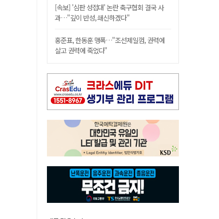
[속보] '심판 성접대' 논란 축구협회 결국 사
과…"깊이 반성, 쇄신하겠다"
홍준표, 한동훈 맹폭…"조선제일껌, 권력에
살고 권력에 죽었다"