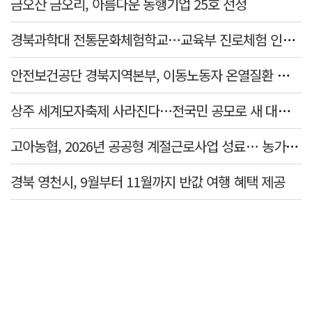
금오산 금오리, 아름다운 동행기업 25호 선정
경북과학대 전통문화체험학교…교육부 진로체험 인증기관 선정
안전보건공단 경북지역본부, 이동노동자 온열질환 예방 캠페인
상주 세계모자축제 사라진다…전국민 공모로 새 대표축제 발굴 나서
고아농협, 2026년 공공형 계절근로사업 성료… 농가 일손 부족 해소 '효자'
경북 영천시, 9월부터 11월까지 반값 여행 혜택 제공