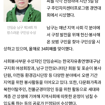
씨를 각각 선정하여 지난 5일 남
구 주민자치센터프로그램 경연대
회에서 시상했다.
남구는 매년 지역 사회 각 분야에
안임순 남구 제34회 자
랑스러운 구민상 수상
서 구정 발전을 위해 헌신·봉사해
온 모범 구민을 찾아 구민상을 시
상하고 있으며, 올해로 34회째를 맞이했다.
사회봉사부문 수상자인 안임순씨는 한국자유총연맹대구남
구지회 여성회장과, 남구 안전모니터단 회원 및 포순이 봉사
단원, 이천동 환경감시단장 등 다양한 분야에서 오랜 기간
지역을 위한 봉사활동을 이어오고 있다. 또한, 다문화가족과
북한이탈주민, 전몰군경미망인 등을 위한 활동으로 세대와
계층 간 상생에 기여해 지역사회에 따뜻한 온정이 넘칠 수
있도록 하는 등의 공로가 인정되어 수상했다.