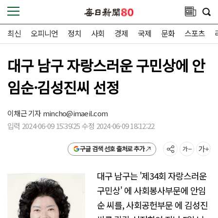
최신
오피니언
정치
사회
경제
국제
문화
스포츠
대구 남구 자랑스러운 구민상에 안
임순·김성진씨 선정
이채근 기자
mincho@imaeil.com
입력 2024-06-09 15:39:25 수정 2024-06-09 18:12:22
구글 검색 선호 출처로 추가
대구 남구는 '제34회 자랑스러운
구민상' 에 사회봉사부문에 안임
순 씨를, 사회공헌부문 에 김성진