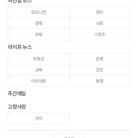
섹션별 뉴스
오피니언
정치
경제
사회
국제
스포츠
라이프 뉴스
부동산
문화
교육
건강
이웃사랑
동정
주간매일
고향사랑
구미