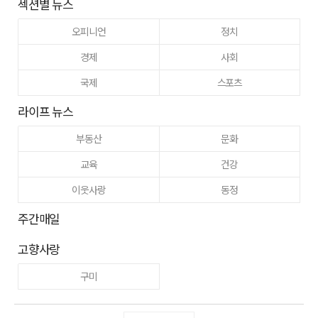
섹션별 뉴스
오피니언
정치
경제
사회
국제
스포츠
라이프 뉴스
부동산
문화
교육
건강
이웃사랑
동정
주간매일
고향사랑
구미