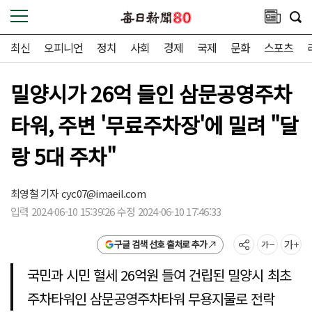
최신
오피니언
정치
사회
경제
국제
문화
스포츠
밀양시가 26억 들인 삼문공영주차
타워, 주변 '무료주차장'에 밀려 "달
랑 5대 주차"
최영철 기자
cyc07@imaeil.com
입력 2024-06-10 15:39:26 수정 2024-06-10 17:46:33
구글 검색 선호 출처로 추가
국민과 시민 혈세 26억원 들여 건립된 밀양시 최초
주차타워인 삼문공영주차타워 무용지물로 전락