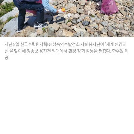
지난 5일 한국수력원자력㈜ 청송양수발전소 사회봉사단이 '세계 환경의
날'을 맞이해 청송군 용전천 일대에서 환경 정화 활동을 펼쳤다. 한수원 제
공