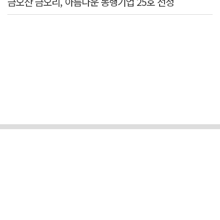
금오산 금오리, 아름다운 동행기업 25호 선정