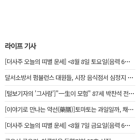
라이프 기사
[더사주 오늘의 띠별 운세] <8월 8일 토요일(음력 6월26일)>
달서소방서 펌뷸런스 대원들, 시장 음식점서 심정지 환자 생명 살려
[털보기자의 '그사람']"一生이 모험" 87세 박찬석 전 경북대 총장
[이야기로 만나는 약선(藥膳)]토마토는 과일일까, 채소일까
[더사주 오늘의 띠별 운세] <8월 7일 금요일(음력 6월25일)>