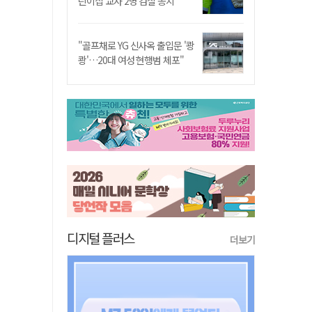
린이집 교사 2명 검찰 송치
"골프채로 YG 신사옥 출입문 '쾅
쾅'…20대 여성 현행범 체포"
디지털 플러스
더보기