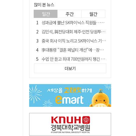
많이 본 뉴스
일간
주간
월간
성과급에 뿔난 SK하이닉스 직원들…3500명 모여 '새 노조' 만든다
김민석, 與전당대회 제주·인천 당원투표서 승리…누적 득표는 '초박빙'
중국 회사 이직 노리고 SK하이닉스 기밀 빼돌려…결국 실형
李대통령 "결혼 페널티 개선"에…장동혁 "그 페널티 만든 게 이 정권"
수업 안 듣고 최대 700만원까지 챙긴 포항 A대학 '유령 선수' 등 19명 무더기 송치
트럼프 만난 손현보 목사…"현재 자유대한민국 여러 면에서 어려움"
더보기
블룸버그 "SK하이닉스, 中 패키징공장 지분매각 등 검토"
경북 칠곡시니어클럽 커피앤솝 사업단…자개소품 만들기 문화체험 운영
"아버지 외출한 사이"…흉기로 40대母 살해한 고교 자퇴생, 구속 기로에
신축 줄고 리모델링 뜨자…건설업계, 로봇·모듈러로 방향 튼다