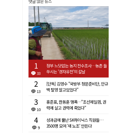
댓글 많은 뉴스
정부 느닷없는 농지 전수조사…농촌 들
쑤시는 '경자유전'의 칼날
33
[단독] 김영수 "국방부 청문준비단, 안규
백 탈영 알고있었다"
13
홍준표, 한동훈 맹폭…"조선제일껌, 권
력에 살고 권력에 죽었다"
10
성과급에 뿔난 SK하이닉스 직원들…
3500명 모여 '새 노조' 만든다
9