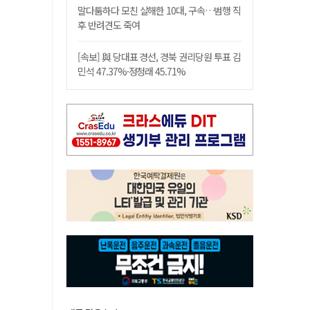
말다툼하다 모친 살해한 10대, 구속…범행 직
후 반려견도 죽여
[속보] 與 당대표 경선, 경북 권리당원 투표 김
민석 47.37%·정청래 45.71%