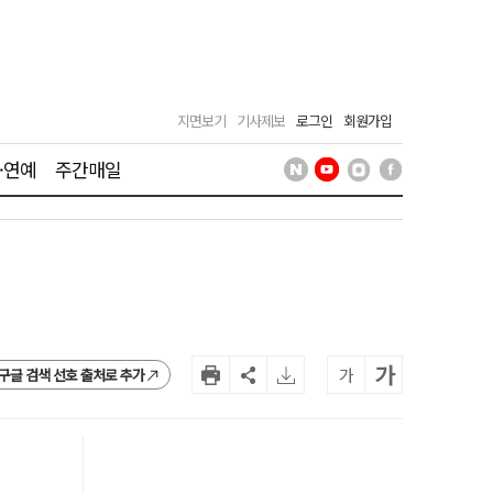
지면보기
기사제보
로그인
회원가입
·연예
주간매일
가
가
구글 검색 선호 출처로 추가