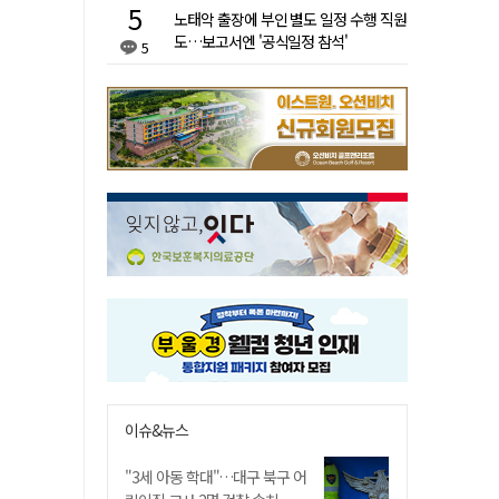
노태악 출장에 부인 별도 일정 수행 직원
도…보고서엔 '공식일정 참석'
5
이슈&뉴스
"3세 아동 학대"…대구 북구 어