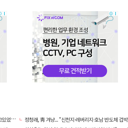
있었다"
정청래, 靑 겨냥... "신천지·레버리지·호남 반도체 겁박 사과하