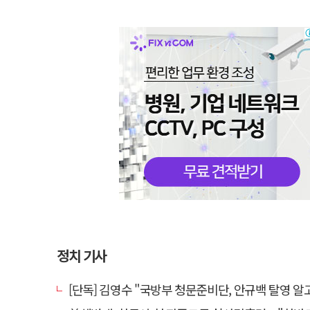
정치 기사
[단독] 김영수 "국방부 청문준비단, 안규백 탈영 알고