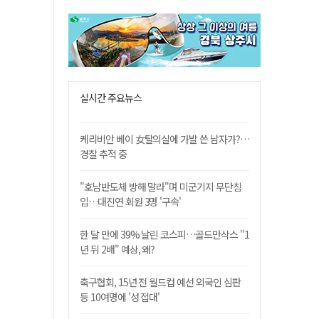
실시간 주요뉴스
케리비안 베이 女탈의실에 가발 쓴 남자가?…
경찰 추적 중
"호남반도체 방해 말라"며 미군기지 무단침
입…대진연 회원 3명 '구속'
한 달 만에 39% 날린 코스피…골드만삭스 "1
년 뒤 2배" 예상, 왜?
축구협회, 15년 전 월드컵 예선 외국인 심판
등 10여명에 '성 접대'