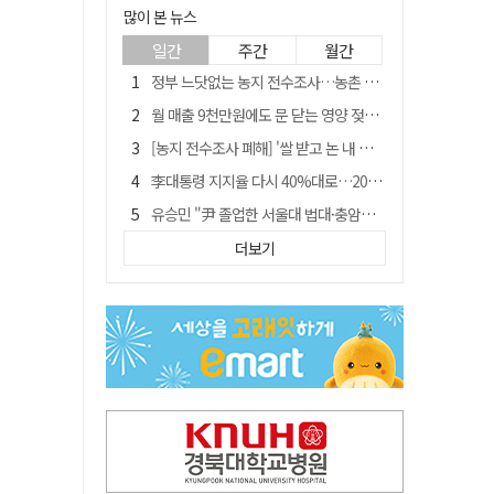
많이 본 뉴스
일간
주간
월간
정부 느닷없는 농지 전수조사…농촌 들쑤시는 '경자유전'의 칼날
월 매출 9천만원에도 문 닫는 영양 젖소농장… "일할 사람이 없어"
[농지 전수조사 폐해] '쌀 받고 논 내 준' 도지농 이제 어쩌나?
李대통령 지지율 다시 40%대로…20대는 18.8%p 급락
유승민 "尹 졸업한 서울대 법대·충암고도 없애야"…李 육사 통합 직격
[농지 전수조사 폐해] 농지값도 흔들리나…"도지 막히면 헐값 매물 나올 수도"
더보기
지역활성화 펀드 9호…포항 AI 데이터센터에 6천억 투입
국민 51.9% "李 대통령 재판 재개 필요하다"
경북 영천시, 9월부터 11월까지 반값 여행 혜택 제공
아쉬운 태클