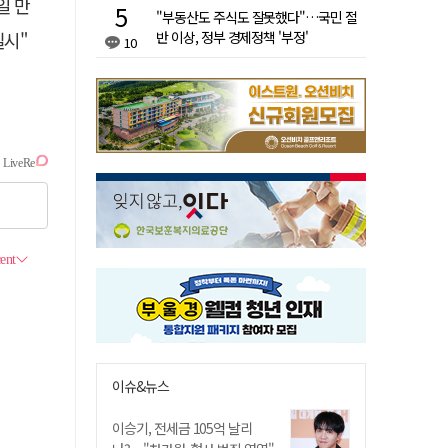
일 만
"부동산도 주식도 잘못했다"…국민 절
반 이상, 정부 경제정책 '부정'
실시"
10
이슈&뉴스
이승기, 전세금 105억 날리