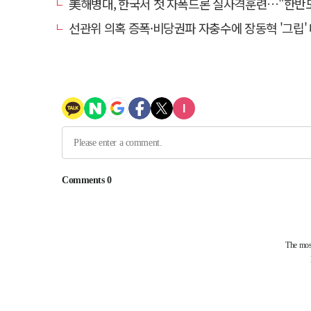
美해병대, 한국서 첫 자폭드론 실사격훈련…"한반도 지형 
선관위 의혹 증폭·비당권파 자충수에 장동혁 '그립' 더 강