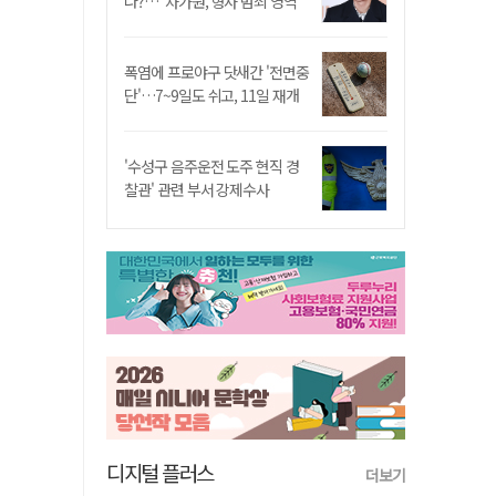
나?…"차가원, 형사 범죄 영역"
폭염에 프로야구 닷새간 '전면중
단'…7~9일도 쉬고, 11일 재개
'수성구 음주운전 도주 현직 경
찰관' 관련 부서 강제수사
디지털 플러스
더보기