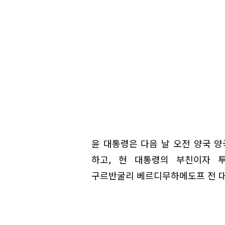
윤 대통령은 다음 날 오전 양국 
하고, 현 대통령의 부친이자 
구르반굴리 베르디무하메도프 전 대