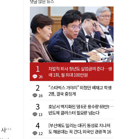
댓글 많은 뉴스
자발적 퇴사 청년도 실업급여 준다…생
애 1회, 월 최대 100만원
26
"스타벅스 가야지" 외쳤던 배재고 학생
2명, 결국 중징계
16
호남서 백지화된 댐 6곳 용수량 69만t…
반도체 클러스터 필요량 넘는다
13
[부산에도 밀리는 대구] 동성로 지나쳐
라"
도 해운대는 꼭 간다, 외국인 관광객 16
12
배 차이