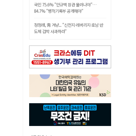
국민 75.6% "안규백 장관 물러나야"…
84.7% "병적기록부 공개해야"
정청래, 靑 겨냥... "신천지·레버리지·호남 반
도체 겁박 사과하라"