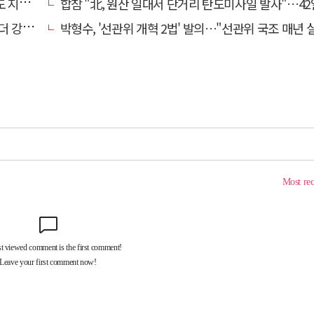
학습"
합참 "北, 원산 일대서 단거리 탄도미사일 발사"…42
해졌다
박형수, '선관위 개혁 2법' 발의…"선관위 국조 매년 