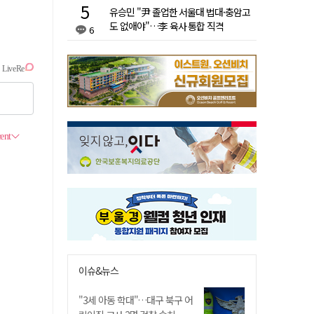
유승민 "尹 졸업한 서울대 법대·충암고
도 없애야"…李 육사 통합 직격
6
이슈&뉴스
"3세 아동 학대"…대구 북구 어