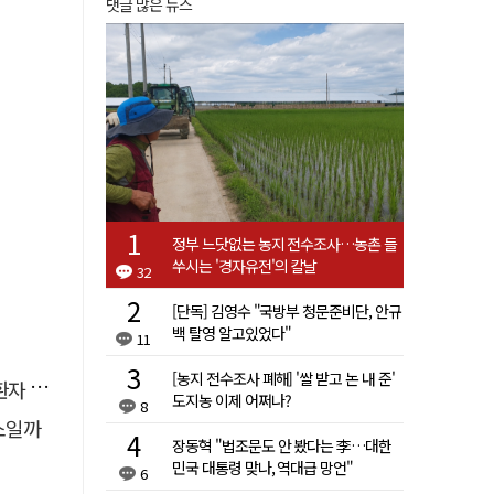
댓글 많은 뉴스
정부 느닷없는 농지 전수조사…농촌 들
쑤시는 '경자유전'의 칼날
32
[단독] 김영수 "국방부 청문준비단, 안규
백 탈영 알고있었다"
11
[농지 전수조사 폐해] '쌀 받고 논 내 준'
 살려
도지농 이제 어쩌나?
8
소일까
장동혁 "법조문도 안 봤다는 李…대한
민국 대통령 맞나, 역대급 망언"
6