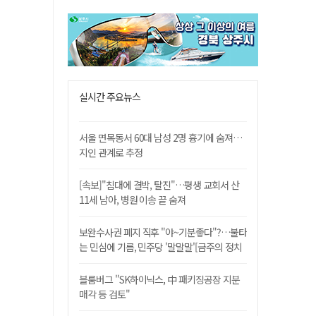
실시간 주요뉴스
서울 면목동서 60대 남성 2명 흉기에 숨져…
지인 관계로 추정
[속보]"침대에 결박, 탈진"…평생 교회서 산
11세 남아, 병원 이송 끝 숨져
보완수사권 폐지 직후 "야~기분좋다"?…불타
는 민심에 기름, 민주당 '말말말'[금주의 정치
舌전]
블룸버그 "SK하이닉스, 中 패키징공장 지분
매각 등 검토"