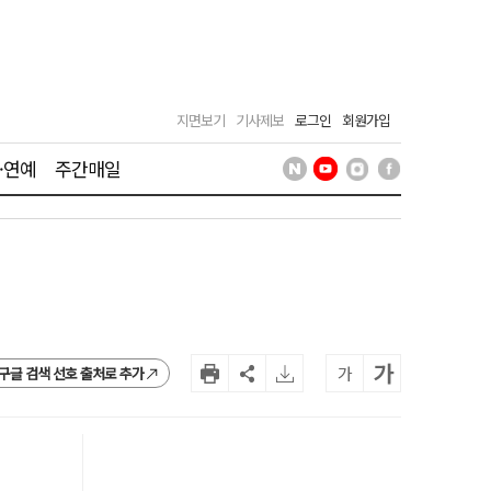
지면보기
기사제보
로그인
회원가입
·연예
주간매일
가
가
구글 검색 선호 출처로 추가