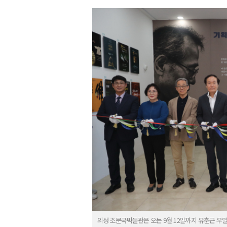
의성 조문국박물관은 오는 9월 12일까지 유춘근 우일