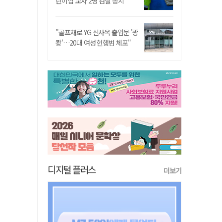
린이집 교사 2명 검찰 송치
"골프채로 YG 신사옥 출입문 '쾅
쾅'…20대 여성 현행범 체포"
디지털 플러스
더보기