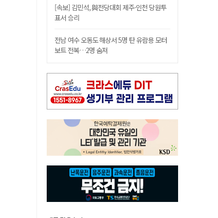
[속보] 김민석, 與전당대회 제주·인천 당원투
표서 승리
전남 여수 오동도 해상서 5명 탄 유람용 모터
보트 전복…2명 숨져