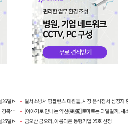
26일)>
달서소방서 펌뷸런스 대원들, 시장 음식점서 심정지 환자 생명
대 총장
[이야기로 만나는 약선(藥膳)]토마토는 과일일까, 채
25일)>
금오산 금오리, 아름다운 동행기업 25호 선정