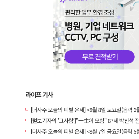
라이프 기사
[더사주 오늘의 띠별 운세] <8월 8일 토요일(음력 6월
[털보기자의 '그사람']"一生이 모험" 87세 박찬석 전 경북
[더사주 오늘의 띠별 운세] <8월 7일 금요일(음력 6월