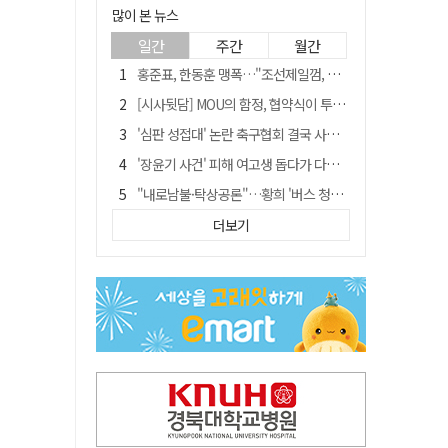
많이 본 뉴스
일간
주간
월간
홍준표, 한동훈 맹폭…"조선제일껌, 권력에 살고 권력에 죽었다"
[시사뒷담] MOU의 함정, 협약식이 투자 확정은 아니긴 해
'심판 성접대' 논란 축구협회 결국 사과…"깊이 반성, 쇄신하겠다"
'장윤기 사건' 피해 여고생 돕다가 다친 고교생, 의상자 인정
"내로남불·탁상공론"…황희 '버스 청년주택' 제안에 與 내부서도 쓴소리
"경로당 통장에 비밀번호가 적혀 있다"…전국 돌며 경로당 13곳 턴 30대 구속
더보기
휠체어 환자 발로 밀어 숨지게 한 70대 간병인…2심도 집행유예
예안향교 대성전, '국가지정 보물로 지정'
"침대에 결박, 탈진"…평생 교회서 산 11세 남아, 병원 이송 끝 숨져
거동 불편 모녀 덮친 새벽 화재…90대 어머니·60대 딸 숨져