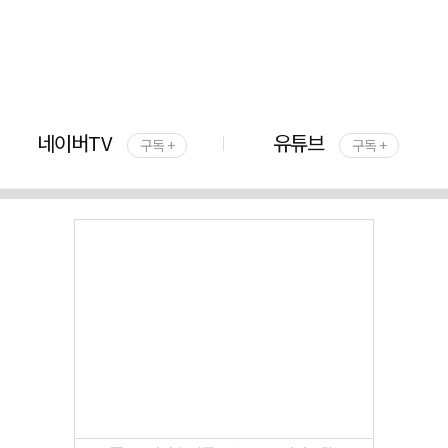
네이버TV
유튜브
구독 +
구독 +