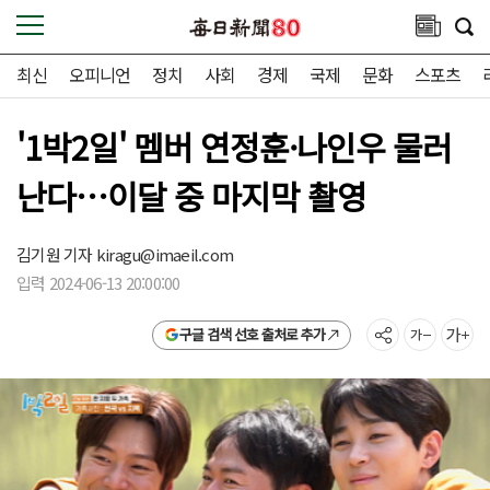
최신
오피니언
정치
사회
경제
국제
문화
스포츠
'1박2일' 멤버 연정훈·나인우 물러
난다…이달 중 마지막 촬영
김기원 기자
kiragu@imaeil.com
입력 2024-06-13 20:00:00
구글 검색 선호 출처로 추가