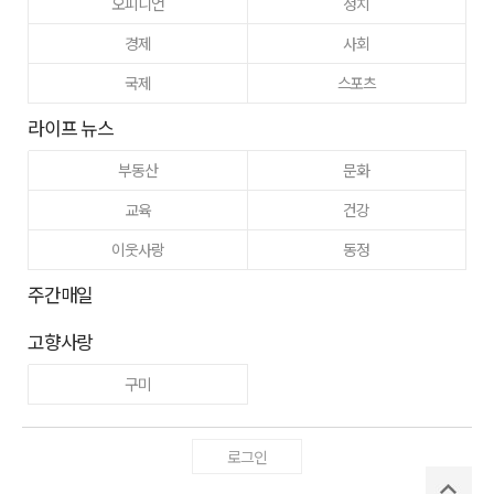
오피니언
정치
경제
사회
국제
스포츠
라이프 뉴스
부동산
문화
교육
건강
이웃사랑
동정
주간매일
고향사랑
구미
로그인