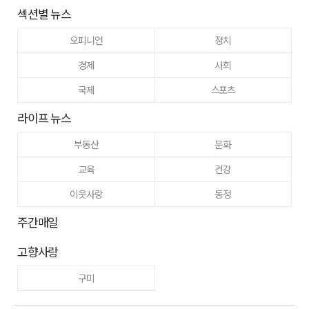
섹션별 뉴스
오피니언
정치
경제
사회
국제
스포츠
라이프 뉴스
부동산
문화
교육
건강
이웃사랑
동정
주간매일
고향사랑
구미