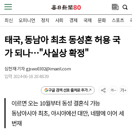
최신
오피니언
정치
사회
경제
국제
문화
스포츠
태국, 동남아 최초 동성혼 허용 국
가 되나…"사실상 확정"
심헌재 기자
gjswo0302@imaeil.com
입력 2024-06-18 20:48:39
구글 검색 선호 출처로 추가
이르면 오는 10월부터 동성 결혼식 가능
동남아시아 최초, 아시아에선 대만, 네팔에 이어 세
번재