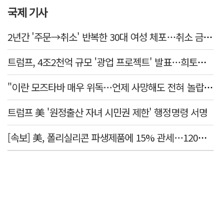
국제 기사
2년간 '주문→취소' 반복한 30대 여성 체포…취소 금액만 400억 원
트럼프, 4조2천억 규모 '광업 프로젝트' 발표…희토류 탈중국 속도
"이란 모즈타바 매우 위독…언제 사망해도 전혀 놀랍지 않아"
트럼프 美 '원정출산 자녀 시민권 제한' 행정명령 서명
[속보] 美, 폴리실리콘 파생제품에 15% 관세…120일 뒤 발효