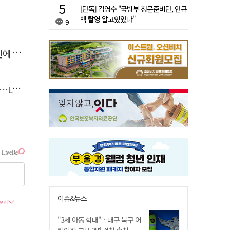
[단독] 김영수 "국방부 청문준비단, 안규
백 탈영 알고있었다"
9
'뚝'
 지원
이슈&뉴스
"3세 아동 학대"…대구 북구 어