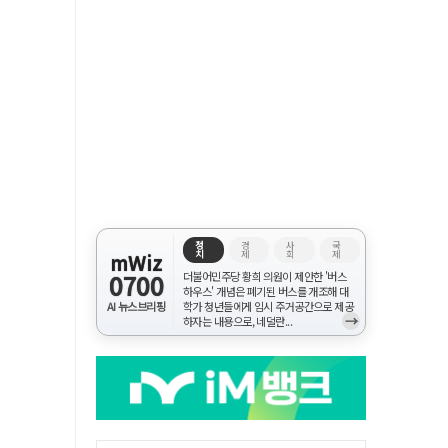
정
경
사
국
치
제
회
제
mWiz
0700
더불어민주당 황희 의원이 제안한 '버스
하우스' 개념은 폐기된 버스를 개조해 대
AI 뉴스브리핑
학가 청년들에게 임시 주거공간으로 제공
→
하자는 내용으로, 네덜란...