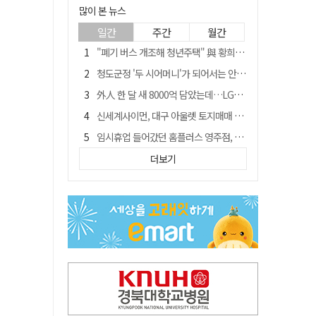
많이 본 뉴스
일간
주간
월간
"폐기 버스 개조해 청년주택" 與 황희…'딸 학비는 年 4200만원'
청도군정 '두 시어머니'가 되어서는 안된다
外人 한 달 새 8000억 담았는데…LG이노텍 목표주가는 왜 엇갈릴까
신세계사이먼, 대구 아울렛 토지매매 계약 체결… 사업 본궤도
임시휴업 들어갔던 홈플러스 영주점, 7일 영업 재개…지하 1층만 운영
SK하이닉스, 주당 375원 분기 배당 공시…"3분기 중 주주환원 방안 확정"
더보기
이의준 전 경북도 새마을봉사과장, 제28대 울릉군 부군수 취임
"상법개정해도 주주가 '봉'"…하이닉스 솔리다임 상장설에 술렁[개미와글와글]
전북 경찰 간부 '女교사 몰카' 아들 폰 부수고…"처벌 못하는 사안" 내부망에 글
노태악 출장에 부인 별도 일정 수행 직원도…보고서엔 '공식일정 참석'