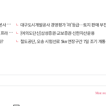
' 요청
대구도시개발공사 경영평가 '라'등급…토지 판매 부진에 1년 만에 두 단계 
내 가동
[여의도단신]삼성증권·교보증권·신한자산운용
다?
철도공단, 오송 시험선로 5㎞ 연장구간 7일 조기 개통…LA 메트로 사업