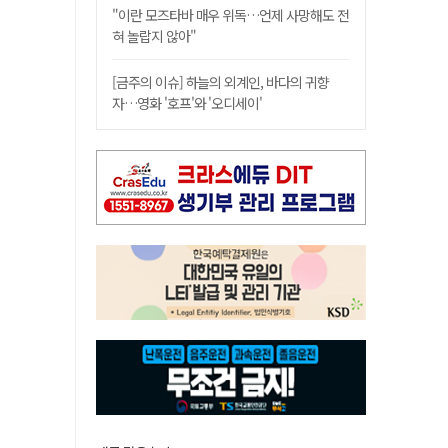
"이란 모즈타바 매우 위독…언제 사망해도 전
혀 놀랍지 않아"
[금주의 이슈] 하늘의 외계인, 바다의 귀향
자…영화 '호프'와 '오디세이'