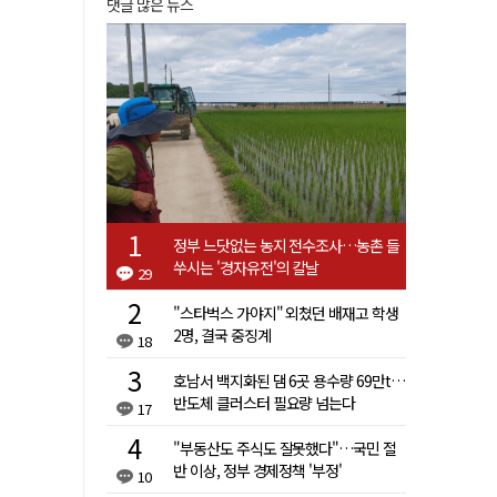
댓글 많은 뉴스
정부 느닷없는 농지 전수조사…농촌 들
쑤시는 '경자유전'의 칼날
29
"스타벅스 가야지" 외쳤던 배재고 학생
2명, 결국 중징계
18
호남서 백지화된 댐 6곳 용수량 69만t…
반도체 클러스터 필요량 넘는다
17
"부동산도 주식도 잘못했다"…국민 절
반 이상, 정부 경제정책 '부정'
10