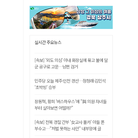
실시간 주요뉴스
[속보] '외도 의심' 아내 화장실에 묶고 불에 달
군 공구로 고문…남편 검거
민주당 오늘 제주·인천 경선…정청래·김민석
'초박빙' 승부
장동혁, 황희 '버스하우스'에 "與 의원 자녀들
부터 살아보면 어떨까?"
[속보] 전북 경찰 간부 '女교사 몰카' 아들 폰
부수고…"처벌 못하는 사안" 내부망에 글