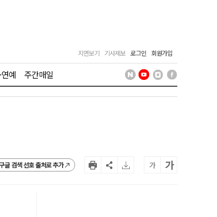
지면보기
기사제보
로그인
회원가입
·연예
주간매일
가
가
구글 검색 선호 출처로 추가