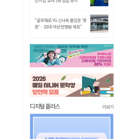
린이집 교사 2명 검찰 송치
"골프채로 YG 신사옥 출입문 '쾅
쾅'…20대 여성 현행범 체포"
디지털 플러스
더보기