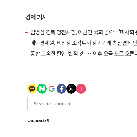
경제 기사
김병삼 경북 영천시장, 이번엔 국회 공략…'마사회 본사 이전·광역교통망 확충
예탁결제원, 비상장·조각투자 장외거래 청산결제 인프라 구축 착수…연
통합 고속철 할인 '반짝 3년'…이후 요금 도로 오른