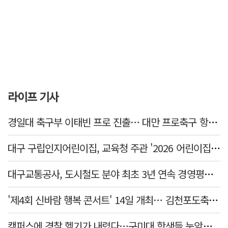
라이프 기사
경일대 축구부 이태빈 프로 진출… 대만 프로축구 항위안 F.C. 입단
대구 구립인지어린이집, 교육청 주관 '2026 어린이집 5세 이음교육'
대구교통공사, 도시철도 분야 최초 3년 연속 경영평가 1위
'제4회 신바람 행복 콘서트' 14일 개최… 김천포도축제와 연계해 활력 더한다
캠퍼스에 경찰 헬기가 내렸다…구미대 학생들 눈앞서 펼쳐진 참수리의 위용