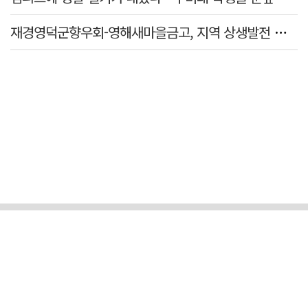
재경영덕군향우회-영해새마을금고, 지역 상생발전 업무협약(MOU) 체결