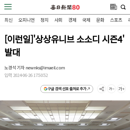
최신
오피니언
정치
사회
경제
국제
문화
스포츠
[이런일]'상상유니브 소소디 시즌4'
발대
노경석 기자
newnks@imaeil.com
입력 2024-06-26 17:50:52
구글 검색 선호 출처로 추가