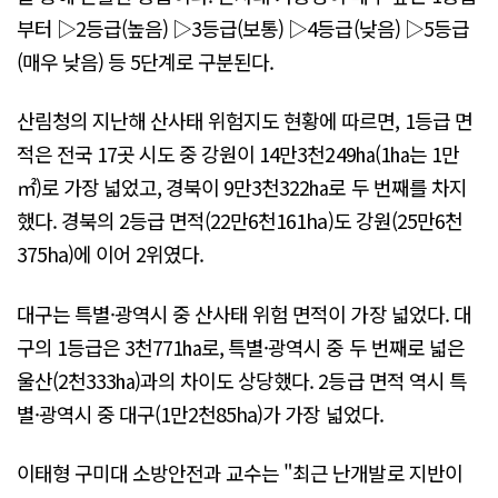
부터 ▷2등급(높음) ▷3등급(보통) ▷4등급(낮음) ▷5등급
(매우 낮음) 등 5단계로 구분된다.
산림청의 지난해 산사태 위험지도 현황에 따르면, 1등급 면
적은 전국 17곳 시도 중 강원이 14만3천249㏊(1㏊는 1만
㎡)로 가장 넓었고, 경북이 9만3천322㏊로 두 번째를 차지
했다. 경북의 2등급 면적(22만6천161ha)도 강원(25만6천
375ha)에 이어 2위였다.
대구는 특별·광역시 중 산사태 위험 면적이 가장 넓었다. 대
구의 1등급은 3천771㏊로, 특별·광역시 중 두 번째로 넓은
울산(2천333㏊)과의 차이도 상당했다. 2등급 면적 역시 특
별·광역시 중 대구(1만2천85ha)가 가장 넓었다.
이태형 구미대 소방안전과 교수는 "최근 난개발로 지반이