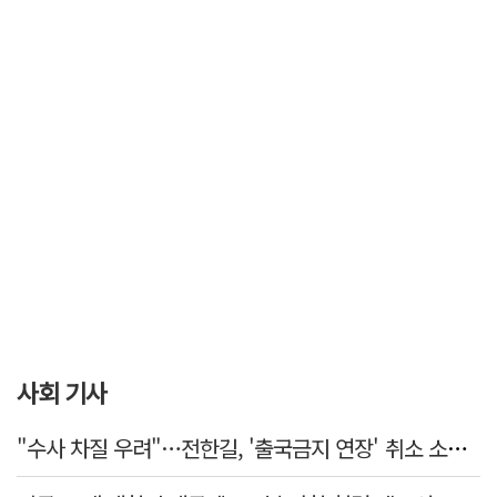
사회 기사
"수사 차질 우려"…전한길, '출국금지 연장' 취소 소송 패소