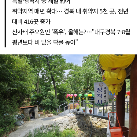
특별·광역시 중 제일 넓어
취약지역 매년 확대… 경북 내 취약지 5천 곳, 전년
대비 416곳 증가
산사태 주요원인 '폭우', 올해는?…"대구경북 7·8월
평년보다 비 많을 확률 높아"