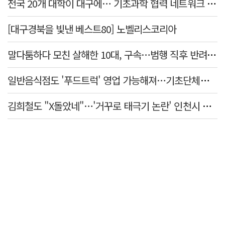
전국 20개 대학이 대구에… 기초과학 협력 네트워크 출범하다
[대구경북을 빛낸 베스트80] 노벨리스코리아
말다툼하다 모친 살해한 10대, 구속…범행 직후 반려견도 죽여
일반음식점도 '푸드트럭' 영업 가능해져…기초단체별 조례 개정 움직임
김희철도 "X돌았네"…'거꾸로 태극기 논란' 인천시 현수막, 이틀 만에 철거