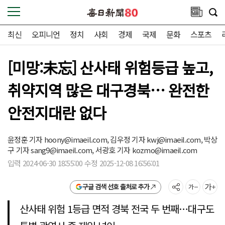
최신
오피니언
정치
사회
경제
국제
문화
스포츠
[미망:未忘] 산사태 위험등급 높고,
취약지역 많은 대구경북… 완전한
안전지대란 없다
윤정훈 기자
hoony@imaeil.com,
김우정 기자
kwj@imaeil.com,
박상
구 기자
sang9@imaeil.com,
서광호 기자
kozmo@imaeil.com
입력 2024-06-30 18:55:00 수정 2025-12-08 16:56:01
구글 검색 선호 출처로 추가
산사태 위험 1등급 면적 경북 전국 두 번째…대구도