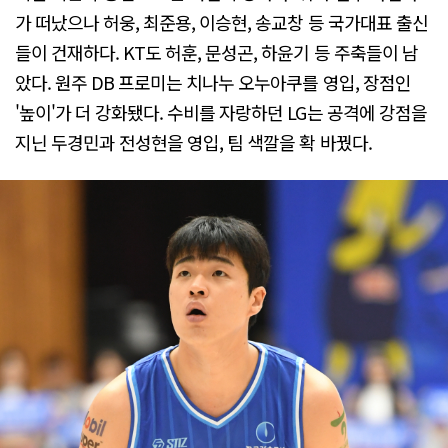
가 떠났으나 허웅, 최준용, 이승현, 송교창 등 국가대표 출신
들이 건재하다. KT도 허훈, 문성곤, 하윤기 등 주축들이 남
았다. 원주 DB 프로미는 치나누 오누아쿠를 영입, 장점인
'높이'가 더 강화됐다. 수비를 자랑하던 LG는 공격에 강점을
지닌 두경민과 전성현을 영입, 팀 색깔을 확 바꿨다.