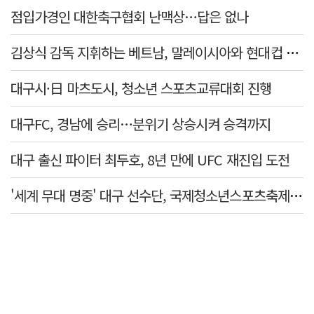
점입가경인 대한축구협회 난맥상…답은 없나
김상식 감독 지휘하는 베트남, 말레이시아와 현대컵 4강 격돌
대구시·日 마츠도시, 청소년 스포츠교류대회 진행
대구FC, 경남에 승리…분위기 상승시켜 승격까지
대구 출신 파이터 최두호, 8년 만에 UFC 재진입 도전
'세계 무대 명중' 대구 선수단, 국제청소년스포츠축제 금1·동4개