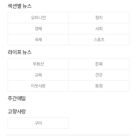
섹션별 뉴스
오피니언
정치
경제
사회
국제
스포츠
라이프 뉴스
부동산
문화
교육
건강
이웃사랑
동정
주간매일
고향사랑
구미