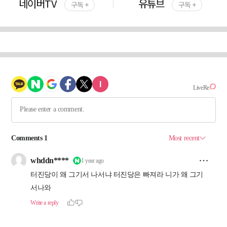
네이버TV
유튜브
구독 +
구독 +