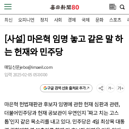
최신
오피니언
정치
사회
경제
국제
문화
스포츠
[사설] 마은혁 임명 놓고 같은 말 하
는 헌재와 민주당
매일신문
jebo@imaeil.com
입력 2025-02-05 05:00:00
구글 검색 선호 출처로 추가
마은혁 헌법재판관 후보자 임명에 관한 헌재 심판과 관련,
더불어민주당과 헌재 공보관이 우연인지 '짜고 치는 고스
톱'인지 같은 목소리를 내고 있다. 민주당은 4일 최상목 대통