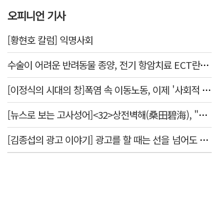
오피니언 기사
[황현호 칼럼] 익명사회
수술이 어려운 반려동물 종양, 전기 항암치료 ECT란? [반려동물 건강톡톡]
[이정식의 시대의 창]폭염 속 이동노동, 이제 '사회적 위험 관리'로 전환할 때
[뉴스로 보는 고사성어]<32>상전벽해(桑田碧海), "뽕나무밭이 푸른 바다가 되었다."
[김종섭의 광고 이야기] 광고를 할 때는 선을 넘어도 좋습니다.