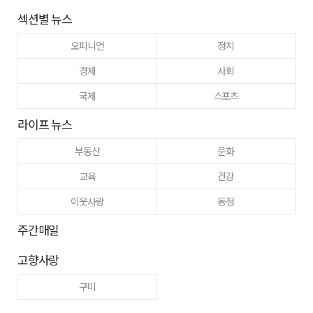
섹션별 뉴스
오피니언
정치
경제
사회
국제
스포츠
라이프 뉴스
부동산
문화
교육
건강
이웃사랑
동정
주간매일
고향사랑
구미