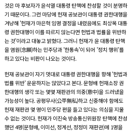
것은 마 후보자가 윤석열 대통령 탄핵에 찬성할 것이 분명하
기 때문이다. 그런 마당에 헌재 공보관이 대통령 권한대행을
겨냥해 '헌재가 마은혁 임명 결정을 내렸음에도 최상목 대통
령 권한대행이 이를 따르지 않는다면 헌법과 법률을 위반하
는 것'이라고 대놓고 밝혔다. 그러니 헌재가 윤 대통령 탄핵
을 염원(念願)하는 민주당과 '한통속'이 되어 '정치 행위'를
하고 있다는 비판이 나오는 것이다.
헌재 공보관이 자기 멋대로 대통령 권한대행을 향해 '헌법과
법률 위반' 운운하지는 않았다고 본다. 문형배 헌재소장 권
한대행의 생각 또는 몇몇 재판관의 의중(意中)을 드러냈을
가능성이 높다. 공평무사(公平無私)하고 신중해야 함에도
헌재 재판관 몇 명이 민주당 편을 들고 있다는 의심을 지울
수 없는 것이다. 헌재가 이진숙 방송통신위원장 탄핵에 찬성
했던 4명(문형배, 이미선, 정계선, 정정미 재판관)에 1명을