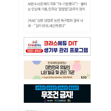
보완수사권 폐지 직후 "야~기분좋다"?…불타
는 민심에 기름, 민주당 '말말말'[금주의 정치
舌전]
[속보] '심판 성접대' 논란 축구협회 결국 사
과…"깊이 반성, 쇄신하겠다"