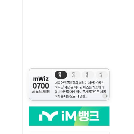
정
경
사
국
치
제
회
제
mWiz
0700
더불어민주당 황희 의원이 제안한 '버스
하우스' 개념은 폐기된 버스를 개조해 대
AI 뉴스브리핑
학가 청년들에게 임시 주거공간으로 제공
→
하자는 내용으로, 네덜란...