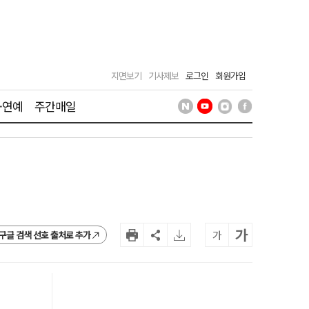
지면보기
기사제보
로그인
회원가입
·연예
주간매일
가
가
구글 검색 선호 출처로 추가