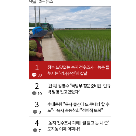
댓글 많은 뉴스
정부 느닷없는 농지 전수조사…농촌 들
쑤시는 '경자유전'의 칼날
30
[단독] 김영수 "국방부 청문준비단, 안규
백 탈영 알고있었다"
10
李대통령 "육사 출신이 또 쿠데타 할 수
도"…육사 총동창회 "정치적 보복"
8
[농지 전수조사 폐해] '쌀 받고 논 내 준'
도지농 이제 어쩌나?
7