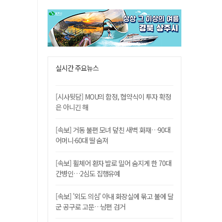
실시간 주요뉴스
[시사뒷담] MOU의 함정, 협약식이 투자 확정
은 아니긴 해
[속보] 거동 불편 모녀 덮친 새벽 화재…90대
어머니·60대 딸 숨져
[속보] 휠체어 환자 발로 밀어 숨지게 한 70대
간병인…2심도 집행유예
[속보] '외도 의심' 아내 화장실에 묶고 불에 달
군 공구로 고문…남편 검거