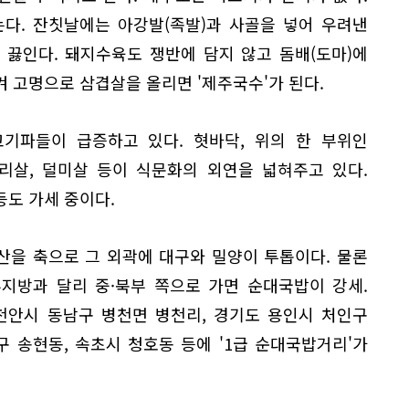
는다. 잔칫날에는 아강발(족발)과 사골을 넣어 우려낸
을 끓인다. 돼지수육도 쟁반에 담지 않고 돔배(도마)에
 고명으로 삼겹살을 올리면 '제주국수'가 된다.
기파들이 급증하고 있다. 혓바닥, 위의 한 부위인
서리살, 덜미살 등이 식문화의 외연을 넓혀주고 있다.
도 가세 중이다.
산을 축으로 그 외곽에 대구와 밀양이 투톱이다. 물론
지방과 달리 중·북부 쪽으로 가면 순대국밥이 강세.
천안시 동남구 병천면 병천리, 경기도 용인시 처인구
구 송현동, 속초시 청호동 등에 '1급 순대국밥거리'가