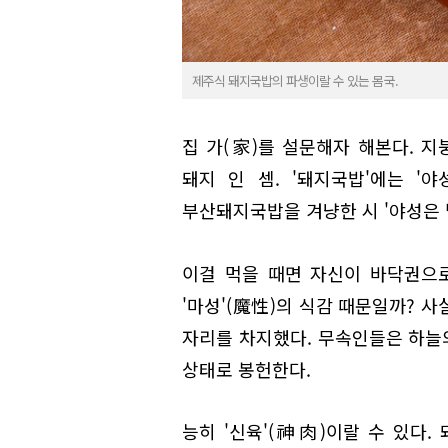
제주식 돼지국밥의 파생이랄 수 있는 몸국.
집 가(家)를 설문해자 해본다. 지
돼지 인 셈. '돼지국밥'에는 '
부산돼지국밥을 겨냥한 시 '야성은 
이걸 먹을 때면 자신이 바닥권으로 
'마성'(魔性)의 식감 때문일까? 
자리를 차지했다. 무속인들은 하늘의
상태로 봉헌한다.
능히 '신육'(神肉)이랄 수 있다.