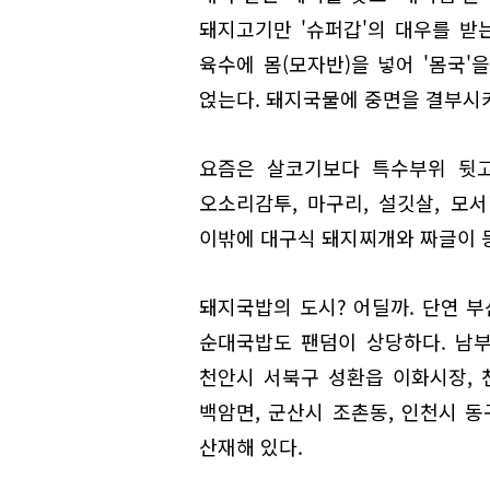
돼지고기만 '슈퍼갑'의 대우를 받
육수에 몸(모자반)을 넣어 '몸국'
얹는다. 돼지국물에 중면을 결부시켜
요즘은 살코기보다 특수부위 뒷고
오소리감투, 마구리, 설깃살, 모
이밖에 대구식 돼지찌개와 짜글이 등
돼지국밥의 도시? 어딜까. 단연 부
순대국밥도 팬덤이 상당하다. 남부
천안시 서북구 성환읍 이화시장, 
백암면, 군산시 조촌동, 인천시 동
산재해 있다.