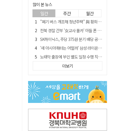
많이 본 뉴스
일간
주간
월간
"폐기 버스 개조해 청년주택" 與 황희…'딸 학비는 年 4200만원'
전북 경찰 간부 '女교사 몰카' 아들 폰 부수고…"처벌 못하는 사안" 내부망에 글
SK하이닉스, 주당 375원 분기 배당 공시…"3분기 중 주주환원 방안 확정"
'새 아시아쿼터는 어떨까' 삼성 라이온즈, 새 얼굴 투수 미야모리 영입
노태악 출장에 부인 별도 일정 수행 직원도…보고서엔 '공식일정 참석'
'외도 의심' 아내 화장실에 묶고 불에 달군 공구로 고문…남편 검거
더보기
박권현 청도군수, '햇빛 연금 사업' 공약 시동걸어
통합 고속철 할인 '반짝 3년'…이후 요금 도로 오른다?
한국 축구, 심판 성접대 경기서 '무패'…당시 올림픽 감독은 홍명보 [영상]
경찰, 9월 초부터 상피제 전격 실시…가족 사건 수사 못해