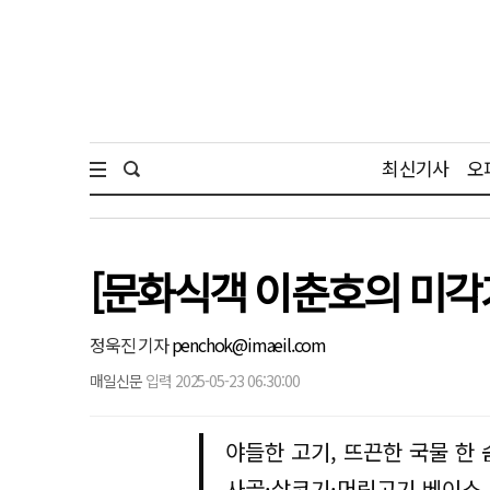
최신기사
오
[문화식객 이춘호의 미각기
정욱진 기자
penchok@imaeil.com
매일신문
입력 2025-05-23 06:30:00
야들한 고기, 뜨끈한 국물 한
사골·살코기·머릿고기 베이스 