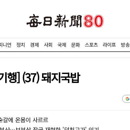
피니언
정치
경제
사회
국제
문화
스포츠
라이프
방송
행] (37) 돼지국밥
 숟갈에 온몸이 사르르
부산…보부상 장국 재현한 '덕천고가' 인기