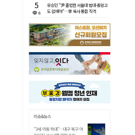
유승민 "尹 졸업한 서울대 법대·충암고
도 없애야"…李 육사 통합 직격
6
이슈&뉴스
"3세 아동 학대"…대구 북구 어