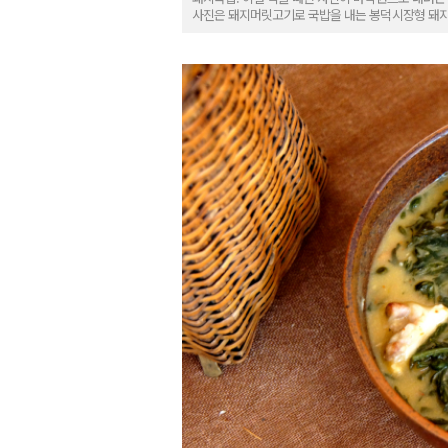
사진은 돼지머릿고기로 국밥을 내는 봉덕시장형 돼지