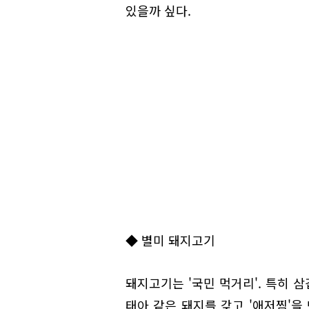
있을까 싶다.
◆ 별미 돼지고기
돼지고기는 '국민 먹거리'. 특히 
태아 같은 돼지를 갖고 '애저찜'을