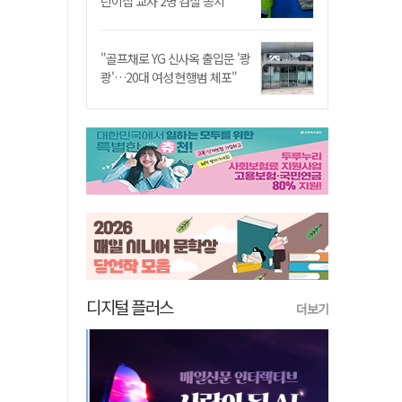
린이집 교사 2명 검찰 송치
"골프채로 YG 신사옥 출입문 '쾅
쾅'…20대 여성 현행범 체포"
디지털 플러스
더보기