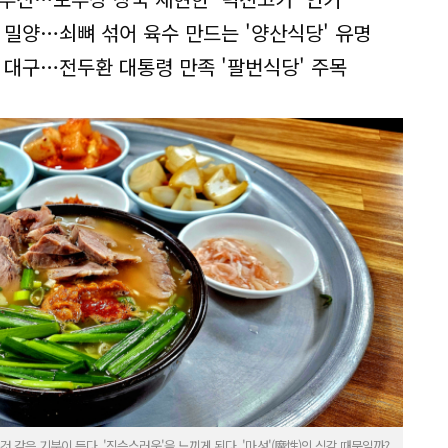
 밀양…쇠뼈 섞어 육수 만드는 '양산식당' 유명
 대구…전두환 대통령 만족 '팔번식당' 주목
 같은 기분이 든다. '짐승스러움'을 느끼게 된다. '마성'(魔性)의 식감 때문일까?