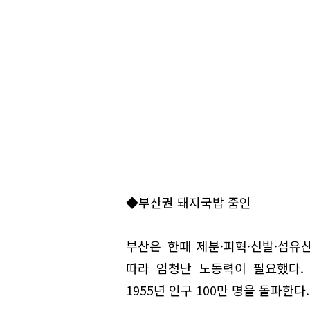
◆부산권 돼지국밥 줌인
부산은 한때 제분·피혁·신발·섬유
따라 엄청난 노동력이 필요했다.
1955년 인구 100만 명을 돌파한다.