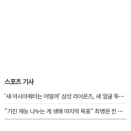
스포츠 기사
'새 아시아쿼터는 어떨까' 삼성 라이온즈, 새 얼굴 투수 미야모리 영입
"가진 재능 나누는 게 생애 마지막 목표" 최병권 전 대구체고 복싱 감독