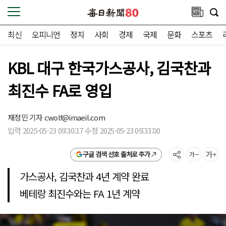
최신
오피니언
정치
사회
경제
국제
문화
스포츠
KBL 대구 한국가스공사, 김국찬과
최진수 FA로 영입
채정민 기자
cwolf@imaeil.com
입력 2025-05-23 09:30:17 수정 2025-05-23 09:33:00
구글 검색 선호 출처로 추가
가스공사, 김국찬과 4년 계약 완료
베테랑 최진수와는 FA 1년 계약