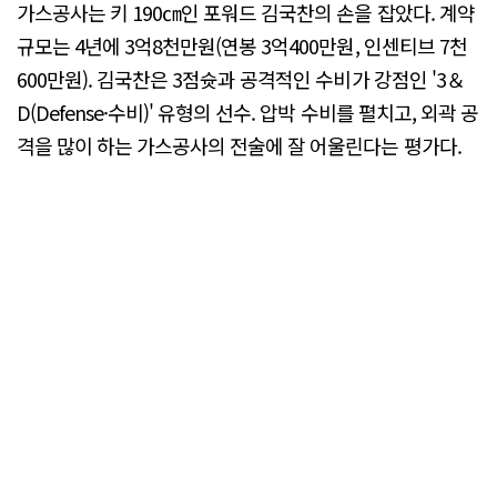
가스공사는 키 190㎝인 포워드 김국찬의 손을 잡았다. 계약
규모는 4년에 3억8천만원(연봉 3억400만원, 인센티브 7천
600만원). 김국찬은 3점슛과 공격적인 수비가 강점인 '3＆
D(Defense·수비)' 유형의 선수. 압박 수비를 펼치고, 외곽 공
격을 많이 하는 가스공사의 전술에 잘 어울린다는 평가다.