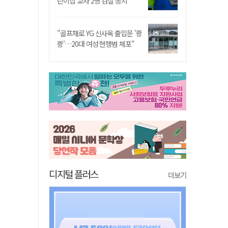
린이집 교사 2명 검찰 송치
"골프채로 YG 신사옥 출입문 '쾅
쾅'…20대 여성 현행범 체포"
디지털 플러스
더보기