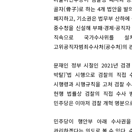
골자(骨子)로 하는 4개 법안을 발
폐지하고, 기소권은 법무부 산하에
중수청을 신설해 부패·경제·공직자
직속으로 국가수사위를 설치
고위공직자범죄수사처(공수처)의 관
문재인 정부 시절인 2021년 검경
박탈)'법 시행으로 검찰의 직접
시행령과 시행규칙을 고쳐 검찰 수
현행 법률상 검찰의 직접 수사 범
민주당은 이마저 검찰 개혁 명분으
민주당이 행안부 아래 수사권을
관리하겠다는 의도로 볼 수 있다. 