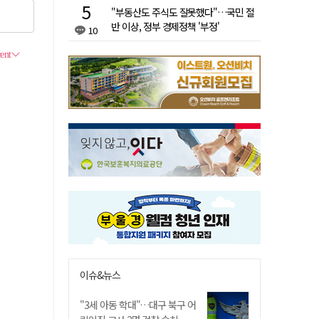
"부동산도 주식도 잘못했다"…국민 절
반 이상, 정부 경제정책 '부정'
10
이슈&뉴스
"3세 아동 학대"…대구 북구 어