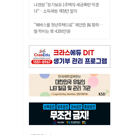
나경원 "장기보유 1주택자 세금폭탄 막겠
다"…소득세법 개정안 발의
"폐버스를 청년주택으로" 제안한 與 황희…
딸 학비는 年 4200만원