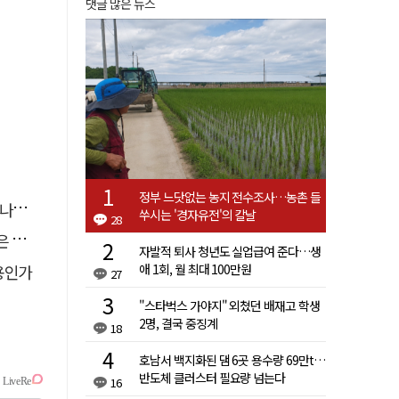
댓글 많은 뉴스
정부 느닷없는 농지 전수조사…농촌 들
."
쑤시는 '경자유전'의 칼날
28
고리"
자발적 퇴사 청년도 실업급여 준다…생
애 1회, 월 최대 100만원
용인가
27
"스타벅스 가야지" 외쳤던 배재고 학생
2명, 결국 중징계
18
호남서 백지화된 댐 6곳 용수량 69만t…
반도체 클러스터 필요량 넘는다
16