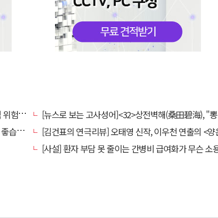
전환할 때
[뉴스로 보는 고사성어]<32>상전벽해(桑田碧海), "뽕나무밭이 푸른 바다가 되었다
습니다.
[김건표의 연극리뷰] 오태영 신작, 이우천 연출의 <양은 양순하다>"국민을 온순한 양으로 길들이는 전체주의적 정치의 알레
[사설] 환자 부담 못 줄이는 간병비 급여화가 무슨 소