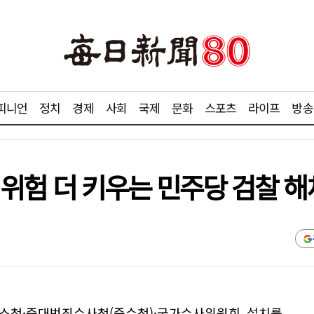
피니언
정치
경제
사회
국제
문화
스포츠
라이프
방송
' 위험 더 키우는 민주당 검찰 
소청·중대범죄수사청(중수청)·국가수사위원회 설치를