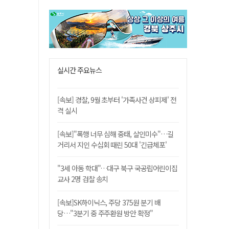
실시간 주요뉴스
[속보] 경찰, 9월 초부터 '가족사건 상피제' 전
격 실시
[속보]"폭행 너무 심해 중태, 살인미수"…길
거리서 지인 수십회 때린 50대 '긴급체포'
"3세 아동 학대"…대구 북구 국공립어린이집
교사 2명 검찰 송치
[속보]SK하이닉스, 주당 375원 분기 배
당…"3분기 중 주주환원 방안 확정"