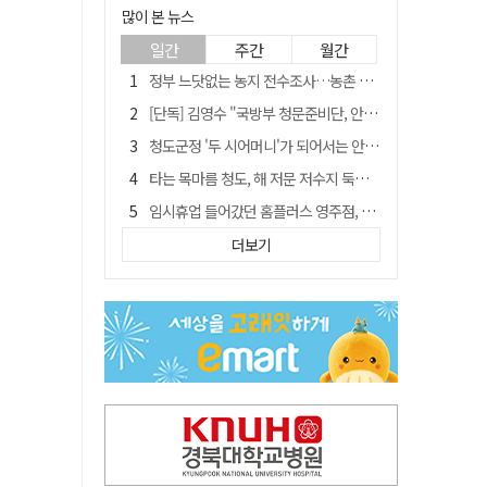
많이 본 뉴스
일간
주간
월간
정부 느닷없는 농지 전수조사…농촌 들쑤시는 '경자유전'의 칼날
[단독] 김영수 "국방부 청문준비단, 안규백 탈영 알고있었다"
청도군정 '두 시어머니'가 되어서는 안된다
타는 목마름 청도, 해 저문 저수지 둑에 군수가 서 있었다
임시휴업 들어갔던 홈플러스 영주점, 7일 영업 재개…지하 1층만 운영
SK하이닉스, 주당 375원 분기 배당 공시…"3분기 중 주주환원 방안 확정"
더보기
"상법개정해도 주주가 '봉'"…하이닉스 솔리다임 상장설에 술렁[개미와글와글]
신세계사이먼, 대구 아울렛 토지매매 계약 체결… 사업 본궤도
이의준 전 경북도 새마을봉사과장, 제28대 울릉군 부군수 취임
[매일희평] 이재명 안규백의 육사를 보는 논리