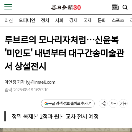
최신
오피니언
정치
사회
경제
국제
문화
스포츠
루브르의 모나리자처럼…신윤복
'미인도' 내년부터 대구간송미술관
서 상설전시
이연정 기자
lyj@imaeil.com
입력 2025-08-18 16:53:10
구글 검색 선호 출처로 추가
정밀 복제본 2점과 원본 교차 전시 예정