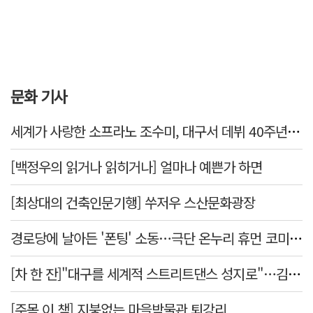
문화 기사
세계가 사랑한 소프라노 조수미, 대구서 데뷔 40주년 기념 무대
[백정우의 읽거나 읽히거나] 얼마나 예쁜가 하면
[최상대의 건축인문기행] 쑤저우 스산문화광장
경로당에 날아든 '폰팅' 소동…극단 온누리 휴먼 코미디 연극, 19일 개막
[차 한 잔]"대구를 세계적 스트리트댄스 성지로"…김민중 대구경북스트릿댄스협회장
[주목 이 책] 지붕없는 마을박물관 퇴강리