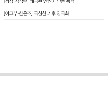
[광장-김성준] 왜곡된 인권이 만든 폭력
[야고부-한윤조] 극심한 기후 양극화