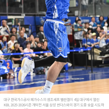
대구 한국가스공사 페가수스의 샘조세프 벨란겔이 4일 대구에서 열린
KBL 2025-2026시즌 개막전 서울 삼성 썬더스와의 경기 도중 슛을 시도하