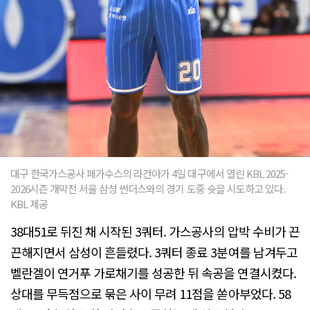
대구 한국가스공사 페가수스의 라건아가 4일 대구에서 열린 KBL 2025-
2026시즌 개막전 서울 삼성 썬더스와의 경기 도중 슛을 시도하고 있다.
KBL 제공
38대51로 뒤진 채 시작된 3쿼터. 가스공사의 압박 수비가 끈
끈해지면서 삼성이 흔들렸다. 3쿼터 종료 3분여를 남겨두고
벨란겔이 연거푸 가로채기를 성공한 뒤 속공을 연결시켰다.
상대를 무득점으로 묶은 사이 무려 11점을 쏟아부었다. 58