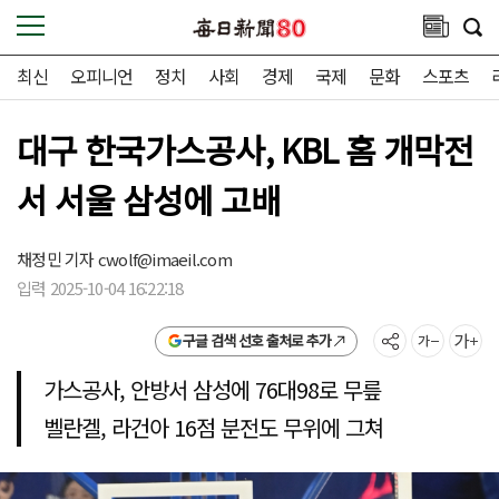
최신
오피니언
정치
사회
경제
국제
문화
스포츠
대구 한국가스공사, KBL 홈 개막전
서 서울 삼성에 고배
채정민 기자
cwolf@imaeil.com
입력 2025-10-04 16:22:18
구글 검색 선호 출처로 추가
가스공사, 안방서 삼성에 76대98로 무릎
벨란겔, 라건아 16점 분전도 무위에 그쳐