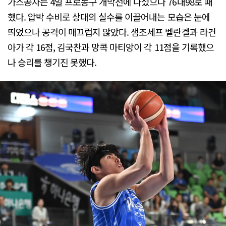
가스공사는 4일 프로농구 개막전에 나섰으나 76대98로 패
했다. 압박 수비로 상대의 실수를 이끌어내는 모습은 눈에
띄었으나 공격이 매끄럽지 않았다. 샘조세프 벨란겔과 라건
아가 각 16점, 김국찬과 망콕 마티앙이 각 11점을 기록했으
나 승리를 챙기진 못했다.