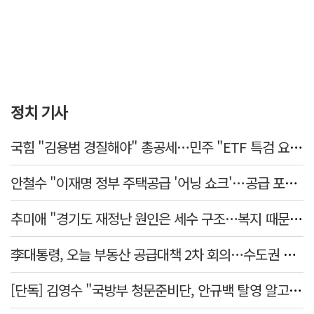
정치 기사
국힘 "김용범 경질해야" 총공세…민주 "ETF 특검 요구는 마타도어"
안철수 "이재명 정부 주택공급 '어닝 쇼크'…공급 포기한 대통령"
추미애 "경기도 재정난 원인은 세수 구조…복지 때문 아냐"
李대통령, 오늘 부동산 공급대책 2차 회의…수도권 공급안 논의
[단독] 김영수 "국방부 청문준비단, 안규백 탈영 알고있었다"