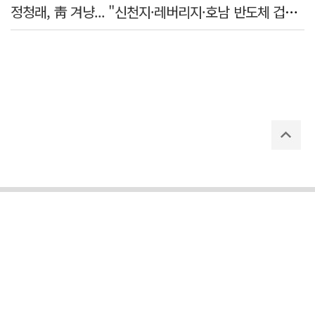
정청래, 靑 겨냥... "신천지·레버리지·호남 반도체 겁박 사과하라"