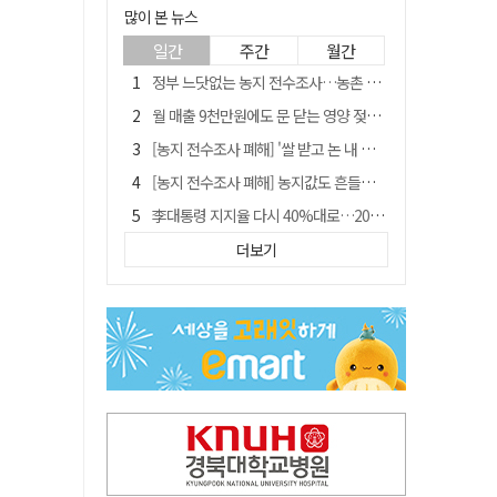
많이 본 뉴스
일간
주간
월간
정부 느닷없는 농지 전수조사…농촌 들쑤시는 '경자유전'의 칼날
월 매출 9천만원에도 문 닫는 영양 젖소농장… "일할 사람이 없어"
[농지 전수조사 폐해] '쌀 받고 논 내 준' 도지농 이제 어쩌나?
[농지 전수조사 폐해] 농지값도 흔들리나…"도지 막히면 헐값 매물 나올 수도"
李대통령 지지율 다시 40%대로…20대는 18.8%p 급락
유승민 "尹 졸업한 서울대 법대·충암고도 없애야"…李 육사 통합 직격
더보기
경북 영천시, 9월부터 11월까지 반값 여행 혜택 제공
지역활성화 펀드 9호…포항 AI 데이터센터에 6천억 투입
국민 51.9% "李 대통령 재판 재개 필요하다"
'솔리다임 IPO 추진설' SK하이닉스, 주가 9% 급락