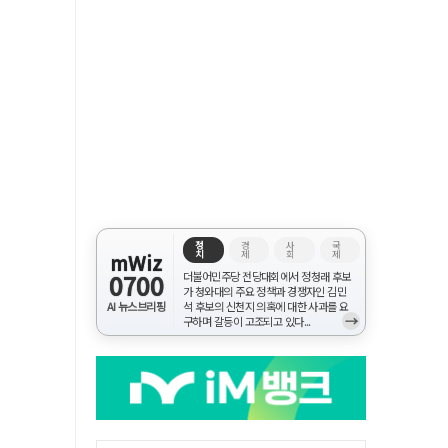
정
경
사
국
치
제
회
제
mWiz
0700
더불어민주당 전당대회에서 정청래 후보
가 청와대의 주요 정책과 경쟁자인 김민
AI 뉴스브리핑
석 후보의 신천지 의혹에 대한 사과를 요
→
구하며 갈등이 고조되고 있다...