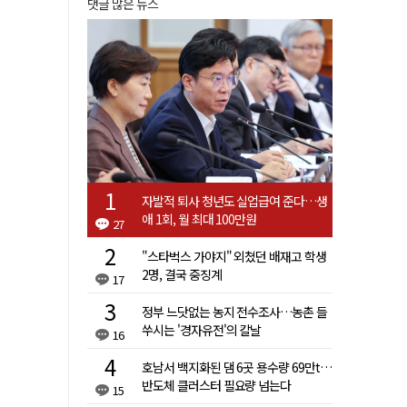
댓글 많은 뉴스
자발적 퇴사 청년도 실업급여 준다…생
애 1회, 월 최대 100만원
27
"스타벅스 가야지" 외쳤던 배재고 학생
2명, 결국 중징계
17
정부 느닷없는 농지 전수조사…농촌 들
쑤시는 '경자유전'의 칼날
16
호남서 백지화된 댐 6곳 용수량 69만t…
반도체 클러스터 필요량 넘는다
15