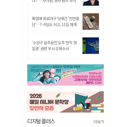
나?…"차가원, 형사 범죄 영역"
폭염에 프로야구 닷새간 '전면중
단'…7~9일도 쉬고, 11일 재개
'수성구 음주운전 도주 현직 경
찰관' 관련 부서 강제수사
디지털 플러스
더보기