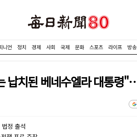
피니언
정치
경제
사회
국제
문화
스포츠
라이프
방송
는 납치된 베네수엘라 대통령"…
 법정 출석
…전쟁 포로 주장