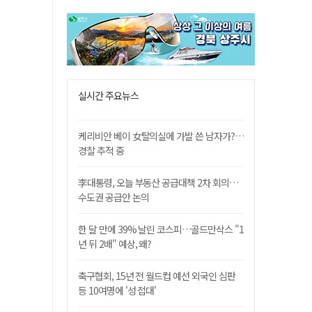
실시간 주요뉴스
케리비안 베이 女탈의실에 가발 쓴 남자가?…
경찰 추적 중
李대통령, 오늘 부동산 공급대책 2차 회의…
수도권 공급안 논의
한 달 만에 39% 날린 코스피…골드만삭스 "1
년 뒤 2배" 예상, 왜?
축구협회, 15년 전 월드컵 예선 외국인 심판
등 10여명에 '성 접대'