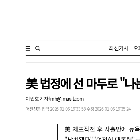
최신기사
오
美 법정에 선 마두로 "나
이민호 기자
lmh@imaeil.com
매일신문
입력 2026-01-06 19:33:58 수정 2026-01-06 19:35:24
美 체포작전 후 사흘만에 뉴욕
"납치됐다""여전히 대통령"