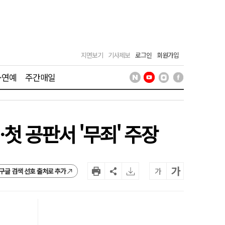
지면보기
기사제보
로그인
회원가입
·연예
주간매일
첫 공판서 '무죄' 주장
가
가
구글 검색 선호 출처로 추가