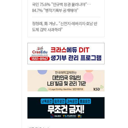
국민 75.6% "안규백 장관 물러나야"…
84.7% "병적기록부 공개해야"
정청래, 靑 겨냥... "신천지·레버리지·호남 반
도체 겁박 사과하라"