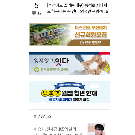
[부산에도 밀리는 대구] 동성로 지나쳐
도 해운대는 꼭 간다, 외국인 관광객 16
12
배 차이
이슈&뉴스
이승기, 전세금 105억 날리