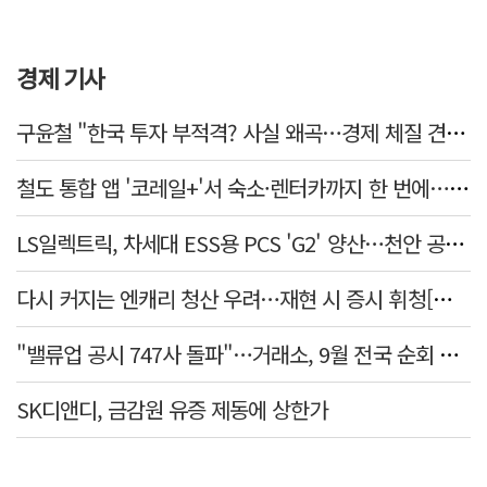
경제 기사
구윤철 "한국 투자 부적격? 사실 왜곡…경제 체질 견실"
철도 통합 앱 '코레일+'서 숙소·렌터카까지 한 번에…여행 서비스 확대
LS일렉트릭, 차세대 ESS용 PCS 'G2' 양산…천안 공장서 출하
다시 커지는 엔캐리 청산 우려…재현 시 증시 휘청[매일뭐니머니]
"밸류업 공시 747사 돌파"…거래소, 9월 전국 순회 설명회 연다
SK디앤디, 금감원 유증 제동에 상한가