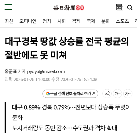
최신
오피니언
정치
사회
경제
국제
문화
스포츠
대구경북 땅값 상승률 전국 평균의
절반에도 못 미쳐
홍준표 기자
pyoya@imaeil.com
입력 2026-01-26 14:00:00 수정 2026-01-26 18:24:08
구글 검색 선호 출처로 추가
대구 0.89%·경북 0.79%…전년보다 상승폭 뚜렷이
둔화
토지거래량도 동반 감소…수도권과 격차 확대