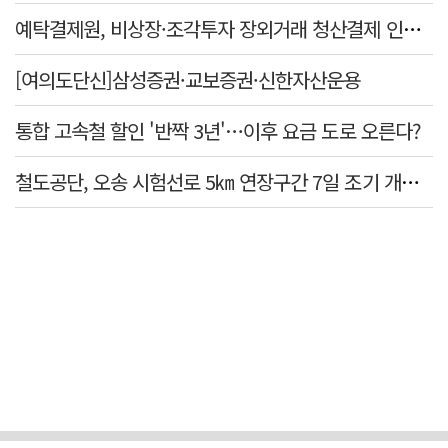
예탁결제원, 비상장·조각투자 장외거래 청산결제 인프라 구축 착수…연내 가동
[여의도단신]삼성증권·교보증권·신한자산운용
통합 고속철 할인 '반짝 3년'…이후 요금 도로 오른다?
철도공단, 오송 시험선로 5㎞ 연장구간 7일 조기 개통…LA 메트로 사업 지원