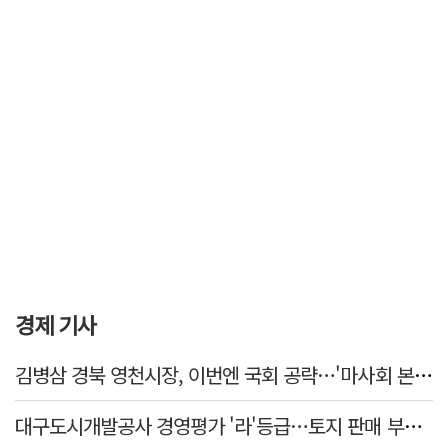
경제 기사
김병삼 경북 영천시장, 이번엔 국회 공략…'마사회 본사 이전·광역교통망 확충' 요청
대구도시개발공사 경영평가 '라'등급…토지 판매 부진에 1년 만에 두 단계 '뚝'