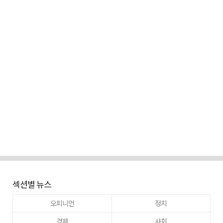
섹션별 뉴스
오피니언
정치
경제
사회