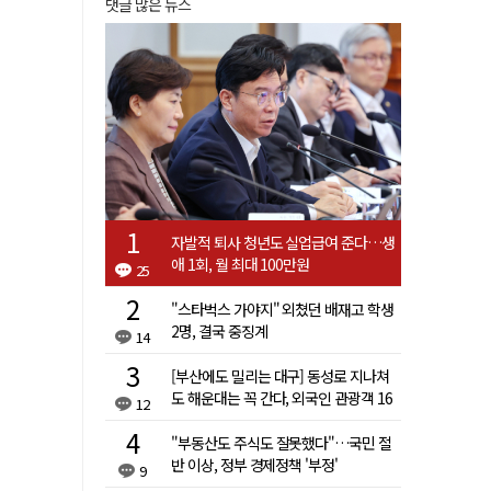
댓글 많은 뉴스
자발적 퇴사 청년도 실업급여 준다…생
애 1회, 월 최대 100만원
25
"스타벅스 가야지" 외쳤던 배재고 학생
2명, 결국 중징계
14
[부산에도 밀리는 대구] 동성로 지나쳐
도 해운대는 꼭 간다, 외국인 관광객 16
12
배 차이
"부동산도 주식도 잘못했다"…국민 절
반 이상, 정부 경제정책 '부정'
9