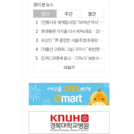
많이 본 뉴스
일간
주간
월간
[전통시장 재개발사업] '50여년 역사' 수성시장 자리에 25층 주상복합 들어선다
李대통령 지지율 다시 40%대로…20대는 18.8%p 급락
유승민 "尹 졸업한 서울대 법대·충암고도 없애야"…李 육사 통합 직격
[저출산·고령화 그늘] 구미시 "40만명 사수" 고령군 "3만명대 회복"
[단독] 20명에 묻고…72%가 '보완수사권 폐지'?
[전통시장 재개발사업] 신천시장 재개발, 준공 후에도 소송전
더보기
李대통령 "육사 출신이 또 쿠데타 할 수도"…육사 총동창회 "정치적 보복"
"김용민, 흑백논리로 세상 보는 듯" 검찰 내부서 지탄
[인사]경상북도
포항에 6천억원 규모 AI 데이터센터 들어선다