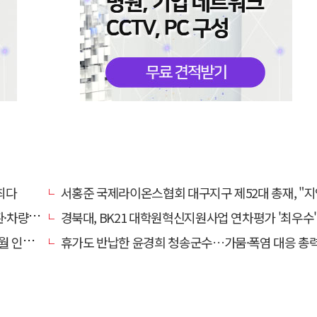
최다
서홍준 국제라이온스협회 대구지구 제52대 총재, "지역사회 모두가 웃는 날까지 봉
고 주의보
경북대, BK21 대학원혁신지원사업 연차평가 '최우수'… 6년 연속 사업비
와 통합
휴가도 반납한 윤경희 청송군수…가뭄·폭염 대응 총