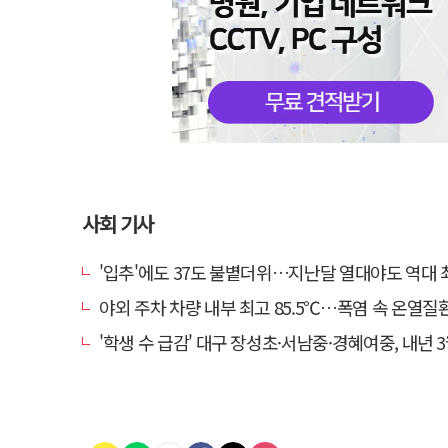
사회 기사
'입추'에도 37도 불볕더위…지난달 열대야도 역대 
야외 주차 차량 내부 최고 85.5℃…폭염 속 온열질환·차량 방치사
'학생 수 급감' 대구 장성초·서남중·경혜여중, 내년 3월 인근 학교