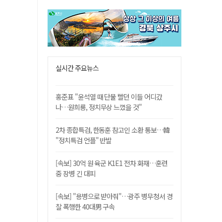
실시간 주요뉴스
홍준표 "윤석열 때 단물 빨던 이들 어디갔
나…원희룡, 정치무상 느꼈을 것"
2차 종합특검, 한동훈 참고인 소환 통보…韓
"정치특검 언플" 반발
[속보] 30억 원 육군 K1E1 전차 화재…훈련
중 장병 긴 대피
[속보] "용병으로 받아줘"…광주 병무청서 경
찰 폭행한 40대男 구속