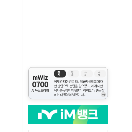
정
경
사
국
치
제
회
제
mWiz
0700
이재명 대통령은 5일 육군사관학교에 대
한 발언으로 논란을 일으켰고, 이에 대한
AI 뉴스브리핑
육사총동창회의 반발이 이어졌다. 총동창
→
회는 대통령의 발언이 사...