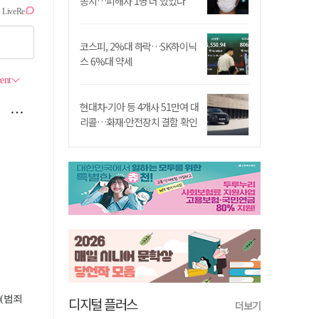
송치…피해자 1명 더 있었다
코스피, 2%대 하락…SK하이닉
스 6%대 약세
현대차·기아 등 4개사 51만여 대
리콜…화재·안전장치 결함 확인
디지털 플러스
더보기