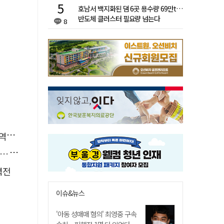
호남서 백지화된 댐 6곳 용수량 69만t…
반도체 클러스터 필요량 넘는다
8
사"
 증액
력전
이슈&뉴스
'아동 성매매 혐의' 최영중 구속