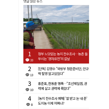
댓글 많은 뉴스
정부 느닷없는 농지 전수조사…농촌 들
쑤시는 '경자유전'의 칼날
33
[단독] 김영수 "국방부 청문준비단, 안규
백 탈영 알고있었다"
13
홍준표, 한동훈 맹폭…"조선제일껌, 권
력에 살고 권력에 죽었다"
10
[농지 전수조사 폐해] '쌀 받고 논 내 준'
도지농 이제 어쩌나?
8