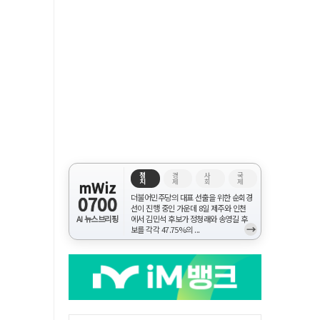
정
경
사
국
치
제
회
제
mWiz
0700
더불어민주당의 대표 선출을 위한 순회경
선이 진행 중인 가운데 8일 제주와 인천
AI 뉴스브리핑
에서 김민석 후보가 정청래와 송영길 후
→
보를 각각 47.75%의 ...