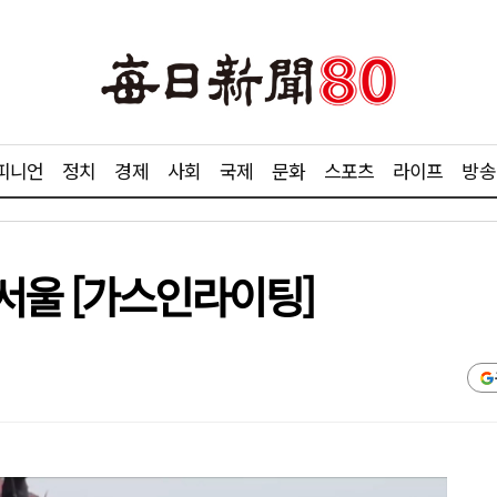
피니언
정치
경제
사회
국제
문화
스포츠
라이프
방송
서울 [가스인라이팅]