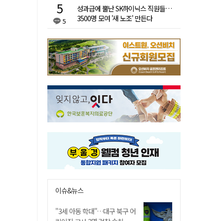
성과급에 뿔난 SK하이닉스 직원들…
3500명 모여 '새 노조' 만든다
5
이슈&뉴스
"3세 아동 학대"…대구 북구 어