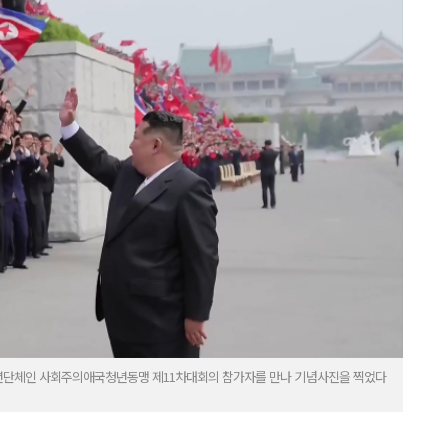
청년단체인 사회주의애국청년동맹 제11차대회의 참가자를 만나 기념사진을 찍었다