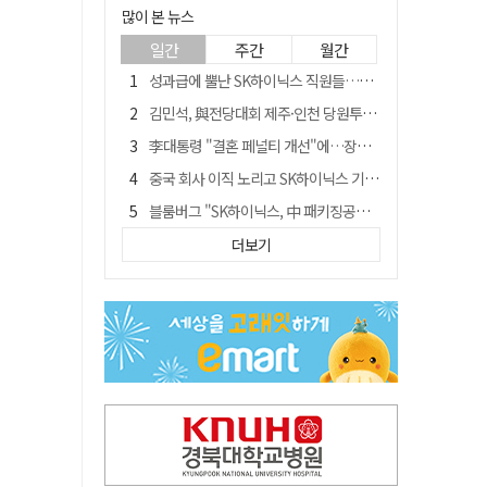
많이 본 뉴스
일간
주간
월간
성과급에 뿔난 SK하이닉스 직원들…3500명 모여 '새 노조' 만든다
김민석, 與전당대회 제주·인천 당원투표서 승리…누적 득표는 '초박빙'
李대통령 "결혼 페널티 개선"에…장동혁 "그 페널티 만든 게 이 정권"
중국 회사 이직 노리고 SK하이닉스 기밀 빼돌려…결국 실형
블룸버그 "SK하이닉스, 中 패키징공장 지분매각 등 검토"
트럼프 만난 손현보 목사…"현재 자유대한민국 여러 면에서 어려움"
더보기
수업 안 듣고 최대 700만원까지 챙긴 포항 A대학 '유령 선수' 등 19명 무더기 송치
경북 칠곡시니어클럽 커피앤솝 사업단…자개소품 만들기 문화체험 운영
"아버지 외출한 사이"…흉기로 40대母 살해한 고교 자퇴생, 구속 기로에
서울 면목동서 60대 남성 2명 흉기에 숨져…지인 관계로 추정