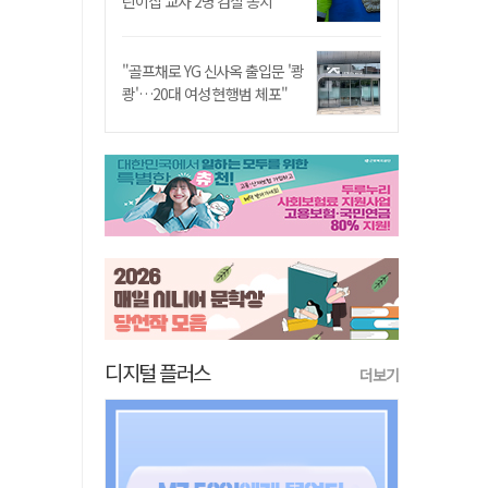
린이집 교사 2명 검찰 송치
"골프채로 YG 신사옥 출입문 '쾅
쾅'…20대 여성 현행범 체포"
디지털 플러스
더보기