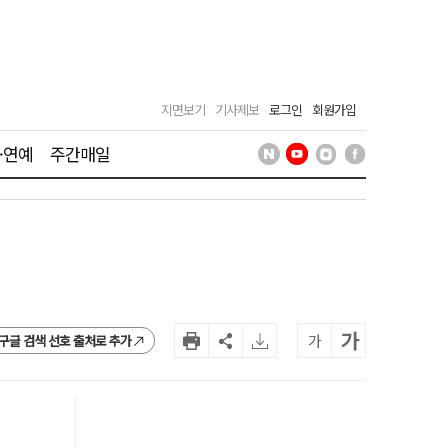
지면보기
기사제보
로그인
회원가입
·연예
주간매일
가
가
구글 검색 선호 출처로 추가