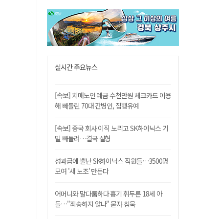
실시간 주요뉴스
[속보] 치매노인 예금 수천만원 체크카드 이용
해 빼돌린 70대 간병인, 집행유예
[속보] 중국 회사 이직 노리고 SK하이닉스 기
밀 빼돌려…결국 실형
성과급에 뿔난 SK하이닉스 직원들…3500명
모여 '새 노조' 만든다
어머니와 말다툼하다 흉기 휘두른 18세 아
들…"죄송하지 않나" 묻자 침묵