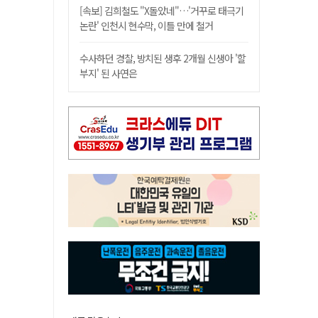
[속보] 김희철도 "X돌았네"…'거꾸로 태극기
논란' 인천시 현수막, 이틀 만에 철거
수사하던 경찰, 방치된 생후 2개월 신생아 '할
부지' 된 사연은