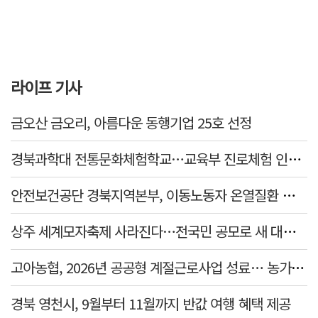
라이프 기사
금오산 금오리, 아름다운 동행기업 25호 선정
경북과학대 전통문화체험학교…교육부 진로체험 인증기관 선정
안전보건공단 경북지역본부, 이동노동자 온열질환 예방 캠페인
상주 세계모자축제 사라진다…전국민 공모로 새 대표축제 발굴 나서
고아농협, 2026년 공공형 계절근로사업 성료… 농가 일손 부족 해소 '효자'
경북 영천시, 9월부터 11월까지 반값 여행 혜택 제공