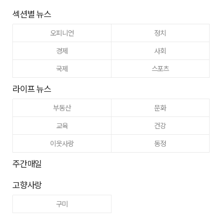
섹션별 뉴스
오피니언
정치
경제
사회
국제
스포츠
라이프 뉴스
부동산
문화
교육
건강
이웃사랑
동정
주간매일
고향사랑
구미