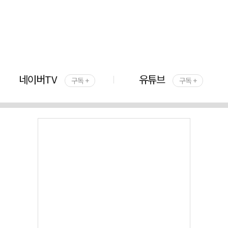
네이버TV
유튜브
구독 +
구독 +