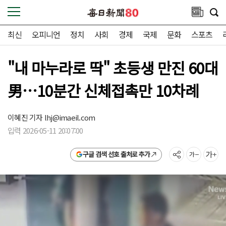
최신
오피니언
정치
사회
경제
국제
문화
스포츠
"내 마누라로 딱" 초등생 만진 60대
男…10분간 신체접촉만 10차례
이혜진 기자
lhj@imaeil.com
입력 2026-05-11 20:07:00
구글 검색 선호 출처로 추가