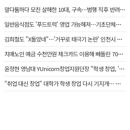
말다툼하다 모친 살해한 10대, 구속…범행 직후 반려견도 죽여
일반음식점도 '푸드트럭' 영업 가능해져…기초단체별 조례 개정 움직임
김희철도 "X돌았네"…'거꾸로 태극기 논란' 인천시 현수막, 이틀 만에 철거
치매노인 예금 수천만원 체크카드 이용해 빼돌린 70대 간병인, 집행유예
윤정현 영남대 YUnicorn창업지원단장 "학생 창업, '팀 빌딩'이 제일 중요"
"취업 대신 창업" 대학가 학생 창업 다시 기지개… 창업자·기업·매출 동반 성장