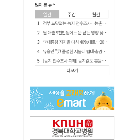
많이 본 뉴스
일간
주간
월간
정부 느닷없는 농지 전수조사…농촌 들쑤시는 '경자유전'의 칼날
월 매출 9천만원에도 문 닫는 영양 젖소농장… "일할 사람이 없어"
李대통령 지지율 다시 40%대로…20대는 18.8%p 급락
유승민 "尹 졸업한 서울대 법대·충암고도 없애야"…李 육사 통합 직격
[농지 전수조사 폐해] 농지값도 흔들리나…"도지 막히면 헐값 매물 나올 수도"
[농지 전수조사 폐해] '쌀 받고 논 내 준' 도지농 이제 어쩌나?
더보기
지역활성화 펀드 9호…포항 AI 데이터센터에 6천억 투입
국민 51.9% "李 대통령 재판 재개 필요하다"
경북 영천시, 9월부터 11월까지 반값 여행 혜택 제공
아쉬운 태클