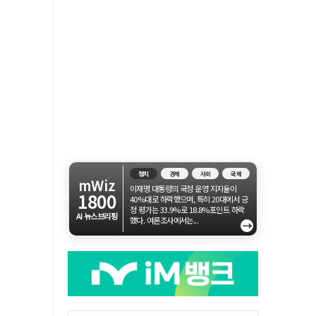
정치
경제
사회
국제
mWiz
이재명 대통령의 국정 운영 지지율이
1800
40%대로 하락했으며, 특히 20대에서 긍
정 평가는 33.9%로 18.8%포인트 하락
AI 뉴스브리핑
했다. 여론조사에서는...
→