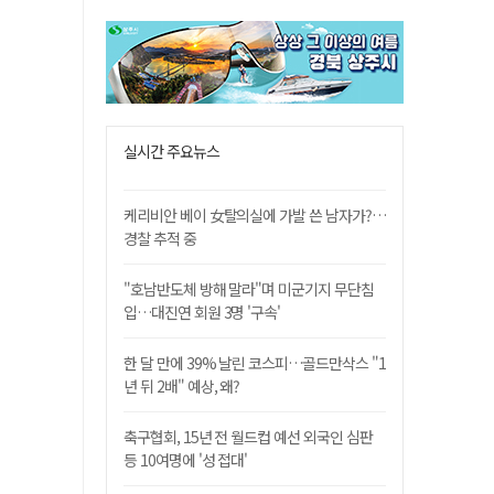
실시간 주요뉴스
케리비안 베이 女탈의실에 가발 쓴 남자가?…
경찰 추적 중
"호남반도체 방해 말라"며 미군기지 무단침
입…대진연 회원 3명 '구속'
한 달 만에 39% 날린 코스피…골드만삭스 "1
년 뒤 2배" 예상, 왜?
축구협회, 15년 전 월드컵 예선 외국인 심판
등 10여명에 '성 접대'