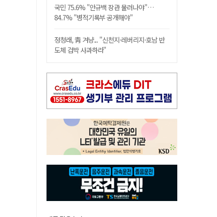
국민 75.6% "안규백 장관 물러나야"…
84.7% "병적기록부 공개해야"
정청래, 靑 겨냥... "신천지·레버리지·호남 반
도체 겁박 사과하라"