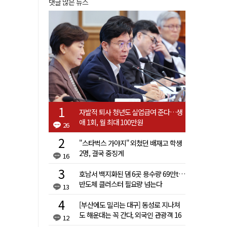
댓글 많은 뉴스
자발적 퇴사 청년도 실업급여 준다…생
애 1회, 월 최대 100만원
26
"스타벅스 가야지" 외쳤던 배재고 학생
2명, 결국 중징계
16
호남서 백지화된 댐 6곳 용수량 69만t…
반도체 클러스터 필요량 넘는다
13
[부산에도 밀리는 대구] 동성로 지나쳐
도 해운대는 꼭 간다, 외국인 관광객 16
12
배 차이