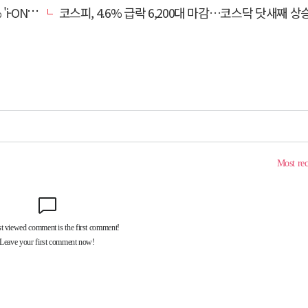
비대면 출시
코스피, 4.6% 급락 6,200대 마감…코스닥 닷새째 상