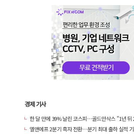
경제 기사
한 달 만에 39% 날린 코스피…골드만삭스 "1년 뒤 2배" 예상
엘앤에프 2분기 흑자 전환…분기 최대 출하 실적 