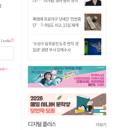
나?…"차가원, 형사 범죄 영역"
승
폭염에 프로야구 닷새간 '전면중
단'…7~9일도 쉬고, 11일 재개
'수성구 음주운전 도주 현직 경
찰관' 관련 부서 강제수사
디지털 플러스
더보기