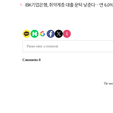
IBK기업은행, 취약계층 대출 문턱 낮춘다…연 6.0% 'i-ONE 햇살론 특례보증' 