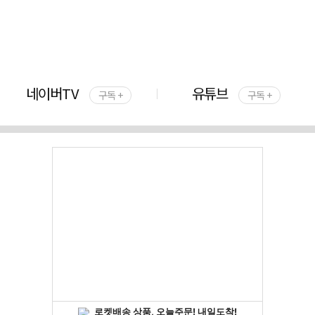
네이버TV
유튜브
구독 +
구독 +