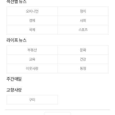
섹션별 뉴스
오피니언
정치
경제
사회
국제
스포츠
라이프 뉴스
부동산
문화
교육
건강
이웃사랑
동정
주간매일
고향사랑
구미