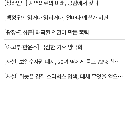
[청라언덕] 지역의료의 미래, 공감에서 찾다
[백정우의 읽거나 읽히거나] 얼마나 예쁜가 하면
[광장-김성준] 왜곡된 인권이 만든 폭력
[야고부-한윤조] 극심한 기후 양극화
[사설] 보완수사권 폐지, 20여 명에게 묻고 72% 찬성했다고 밀어붙였다니
[사설] 뒤늦은 경찰 스타벅스 압색, 대체 무엇을 얻으려는 것인가