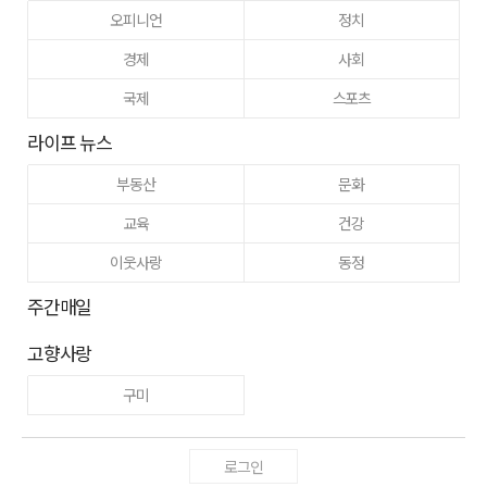
오피니언
정치
경제
사회
국제
스포츠
라이프 뉴스
부동산
문화
교육
건강
이웃사랑
동정
주간매일
고향사랑
구미
로그인