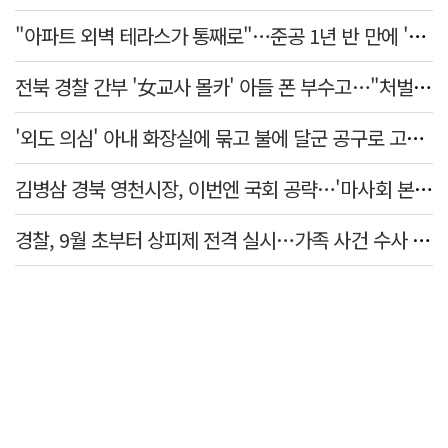
"아파트 외벽 테라스가 통째로"…준공 1년 반 만에 '아찔 사고'
전북 경찰 간부 '女교사 몰카' 아들 폰 부수고…"처벌 못하는 사안" 내부망에 글
'외도 의심' 아내 화장실에 묶고 불에 달군 공구로 고문…남편 검거
김병삼 경북 영천시장, 이번엔 국회 공략…'마사회 본사 이전·광역교통망 확충' 요청
경찰, 9월 초부터 상피제 전격 실시…가족 사건 수사 못해