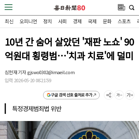
최신
오피니언
정치
사회
경제
국제
문화
스포츠
10년 간 숨어 살았던 '재판 노쇼' 90
억원대 횡령범…'치과 치료'에 덜미
심헌재 기자
gjswo0302@imaeil.com
입력 2026-05-20 08:21:59
구글 검색 선호 출처로 추가
특정경제범죄법 위반