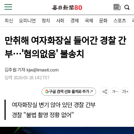
최신
오피니언
정치
사회
경제
국제
문화
스포츠
만취해 여자화장실 들어간 경찰 간
부…'혐의없음' 불송치
김주원 기자
kjw@imaeil.com
입력 2026-05-28 14:27:57
구글 검색 선호 출처로 추가
여자화장실 변기 앉아 있던 경찰 간부
경찰 "불법 촬영 정황 없어"