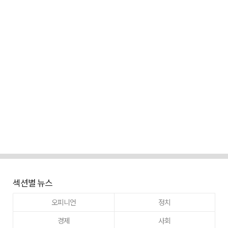
섹션별 뉴스
오피니언
정치
경제
사회