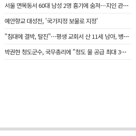
서울 면목동서 60대 남성 2명 흉기에 숨져…지인 관계로 추정
예안향교 대성전, '국가지정 보물로 지정'
"침대에 결박, 탈진"…평생 교회서 산 11세 남아, 병원 이송 끝 숨져
박권현 청도군수, 국무총리에 "청도 물 공급 최대 3만t 늘려달라"