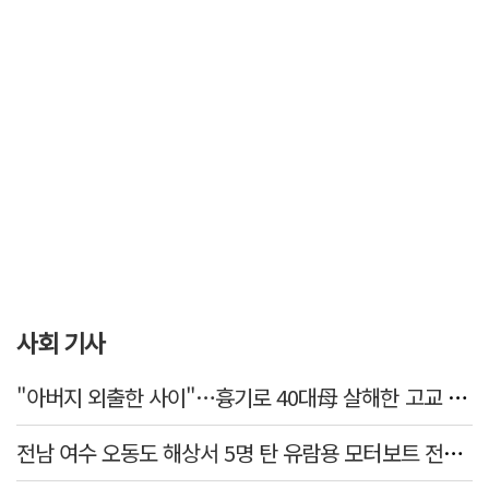
사회 기사
"아버지 외출한 사이"…흉기로 40대母 살해한 고교 자퇴생, 구속 기로에
전남 여수 오동도 해상서 5명 탄 유람용 모터보트 전복…2명 숨져