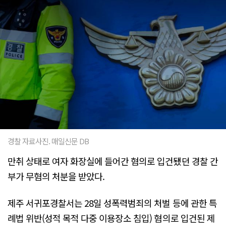
경찰 자료사진. 매일신문 DB
만취 상태로 여자 화장실에 들어간 혐의로 입건됐던 경찰 간
부가 무혐의 처분을 받았다.
제주 서귀포경찰서는 28일 성폭력범죄의 처벌 등에 관한 특
례법 위반(성적 목적 다중 이용장소 침입) 혐의로 입건된 제