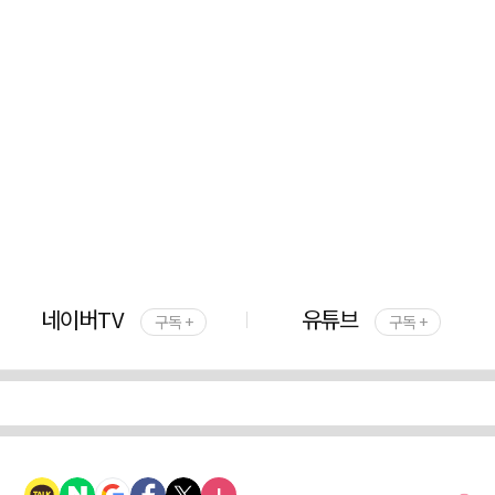
네이버TV
유튜브
구독 +
구독 +