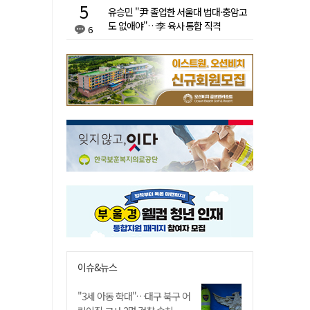
유승민 "尹 졸업한 서울대 법대·충암고
도 없애야"…李 육사 통합 직격
6
이슈&뉴스
"3세 아동 학대"…대구 북구 어