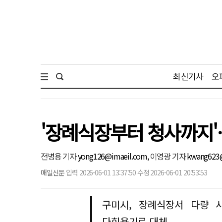
최신기사
오
'장례식장부터 청사까지'…
전병용 기자
yong126@imaeil.com,
이영광 기자
kwang623
매일신문
입력 2026-06-01 13:37:50 수정 2026-06-01 20:53:53
구미시, 장례식장서 다량 사
다회용기로 대체