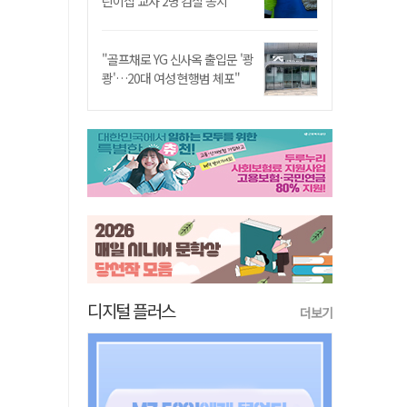
린이집 교사 2명 검찰 송치
"골프채로 YG 신사옥 출입문 '쾅
쾅'…20대 여성 현행범 체포"
디지털 플러스
더보기