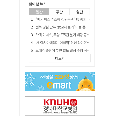
많이 본 뉴스
일간
주간
월간
"폐기 버스 개조해 청년주택" 與 황희…'딸 학비는 年 4200만원'
전북 경찰 간부 '女교사 몰카' 아들 폰 부수고…"처벌 못하는 사안" 내부망에 글
SK하이닉스, 주당 375원 분기 배당 공시…"3분기 중 주주환원 방안 확정"
'새 아시아쿼터는 어떨까' 삼성 라이온즈, 새 얼굴 투수 미야모리 영입
노태악 출장에 부인 별도 일정 수행 직원도…보고서엔 '공식일정 참석'
'외도 의심' 아내 화장실에 묶고 불에 달군 공구로 고문…남편 검거
더보기
박권현 청도군수, '햇빛 연금 사업' 공약 시동걸어
통합 고속철 할인 '반짝 3년'…이후 요금 도로 오른다?
한국 축구, 심판 성접대 경기서 '무패'…당시 올림픽 감독은 홍명보 [영상]
경찰, 9월 초부터 상피제 전격 실시…가족 사건 수사 못해