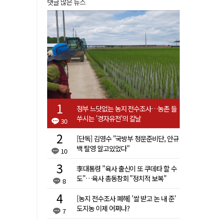
댓글 많은 뉴스
정부 느닷없는 농지 전수조사…농촌 들
쑤시는 '경자유전'의 칼날
30
[단독] 김영수 "국방부 청문준비단, 안규
백 탈영 알고있었다"
10
李대통령 "육사 출신이 또 쿠데타 할 수
도"…육사 총동창회 "정치적 보복"
8
[농지 전수조사 폐해] '쌀 받고 논 내 준'
도지농 이제 어쩌나?
7