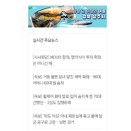
실시간 주요뉴스
[시사뒷담] MOU의 함정, 협약식이 투자 확정
은 아니긴 해
[속보] 거동 불편 모녀 덮친 새벽 화재…90대
어머니·60대 딸 숨져
[속보] 휠체어 환자 발로 밀어 숨지게 한 70대
간병인…2심도 집행유예
[속보] '외도 의심' 아내 화장실에 묶고 불에 달
군 공구로 고문…남편 검거