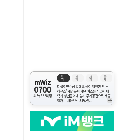
정
경
사
국
치
제
회
제
mWiz
0700
더불어민주당 황희 의원이 제안한 '버스
하우스' 개념은 폐기된 버스를 개조해 대
AI 뉴스브리핑
학가 청년들에게 임시 주거공간으로 제공
→
하자는 내용으로, 네덜란...