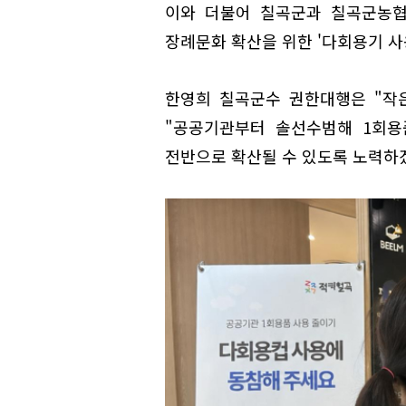
이와 더불어 칠곡군과 칠곡군농협
장례문화 확산을 위한 '다회용기 사
한영희 칠곡군수 권한대행은 "작
"공공기관부터 솔선수범해 1회용
전반으로 확산될 수 있도록 노력하