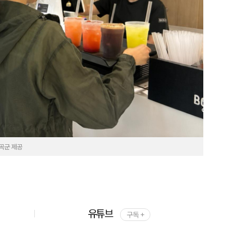
곡군 제공
유튜브
구독 +