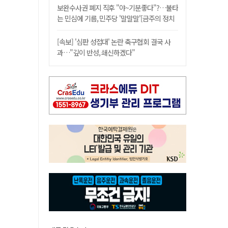
보완수사권 폐지 직후 "야~기분좋다"?…불타
는 민심에 기름, 민주당 '말말말'[금주의 정치
舌전]
[속보] '심판 성접대' 논란 축구협회 결국 사
과…"깊이 반성, 쇄신하겠다"