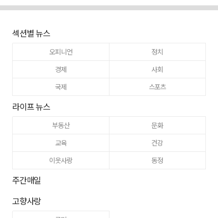
섹션별 뉴스
오피니언
정치
경제
사회
국제
스포츠
라이프 뉴스
부동산
문화
교육
건강
이웃사랑
동정
주간매일
고향사랑