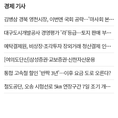
경제 기사
김병삼 경북 영천시장, 이번엔 국회 공략…'마사회 본사 이전·광역교통망 확충' 요청
대구도시개발공사 경영평가 '라'등급…토지 판매 부진에 1년 만에 두 단계 '뚝'
예탁결제원, 비상장·조각투자 장외거래 청산결제 인프라 구축 착수…연내 가동
[여의도단신]삼성증권·교보증권·신한자산운용
통합 고속철 할인 '반짝 3년'…이후 요금 도로 오른다?
철도공단, 오송 시험선로 5㎞ 연장구간 7일 조기 개통…LA 메트로 사업 지원