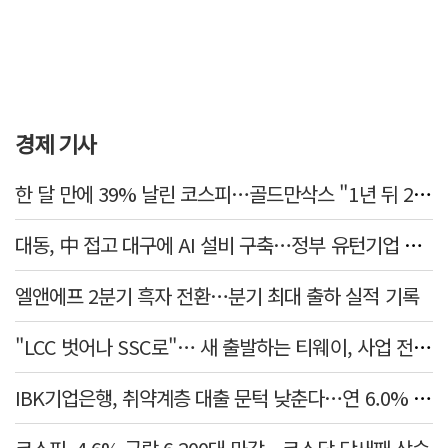
경제 기사
한 달 만에 39% 날린 코스피…골드만삭스 "1년 뒤 2배" 예상, 왜?
대동, 中 접고 대구에 AI 설비 구축…정부 유턴기업 선정
엘앤에프 2분기 흑자 전환…분기 최대 출하 실적 기록
"LCC 벗어나 SSC로"… 새 출발하는 티웨이, 사업 전략 발표
IBK기업은행, 취약계층 대출 문턱 낮춘다…연 6.0% 'i-ONE 햇살론 특례보증' 비대면 출시