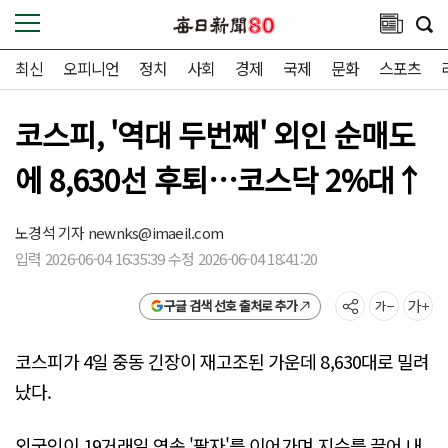
최신
오피니언
정치
사회
경제
국제
문화
스포츠
코스피, '역대 두번째' 외인 순매도
에 8,630선 후퇴…코스닥 2%대↑
노경석 기자
newnks@imaeil.com
입력 2026-06-04 16:35:39 수정 2026-06-04 18:41:20
구글 검색 선호 출처로 추가
코스피가 4일 중동 긴장이 재고조된 가운데 8,630대로 밀려
났다.
외국인이 19거래일 연속 '팔자'를 이어가며 지수를 끌어 내