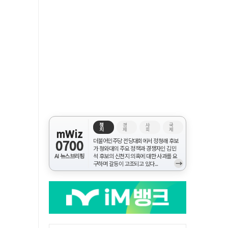
정
경
사
국
치
제
회
제
mWiz
0700
더불어민주당 전당대회에서 정청래 후보
가 청와대의 주요 정책과 경쟁자인 김민
AI 뉴스브리핑
석 후보의 신천지 의혹에 대한 사과를 요
→
구하며 갈등이 고조되고 있다...