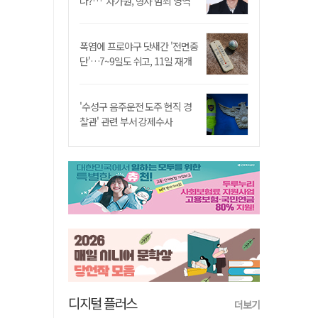
나?…"차가원, 형사 범죄 영역"
폭염에 프로야구 닷새간 '전면중
단'…7~9일도 쉬고, 11일 재개
'수성구 음주운전 도주 현직 경
찰관' 관련 부서 강제수사
디지털 플러스
더보기