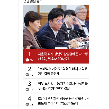
댓글 많은 뉴스
자발적 퇴사 청년도 실업급여 준다…생
애 1회, 월 최대 100만원
27
"스타벅스 가야지" 외쳤던 배재고 학생
2명, 결국 중징계
17
정부 느닷없는 농지 전수조사…농촌 들
쑤시는 '경자유전'의 칼날
16
호남서 백지화된 댐 6곳 용수량 69만t…
반도체 클러스터 필요량 넘는다
15