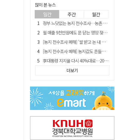
많이 본 뉴스
일간
주간
월간
정부 느닷없는 농지 전수조사…농촌 들쑤시는 '경자유전'의 칼날
월 매출 9천만원에도 문 닫는 영양 젖소농장… "일할 사람이 없어"
[농지 전수조사 폐해] '쌀 받고 논 내 준' 도지농 이제 어쩌나?
[농지 전수조사 폐해] 농지값도 흔들리나…"도지 막히면 헐값 매물 나올 수도"
李대통령 지지율 다시 40%대로…20대는 18.8%p 급락
유승민 "尹 졸업한 서울대 법대·충암고도 없애야"…李 육사 통합 직격
더보기
경북 영천시, 9월부터 11월까지 반값 여행 혜택 제공
지역활성화 펀드 9호…포항 AI 데이터센터에 6천억 투입
국민 51.9% "李 대통령 재판 재개 필요하다"
'솔리다임 IPO 추진설' SK하이닉스, 주가 9% 급락