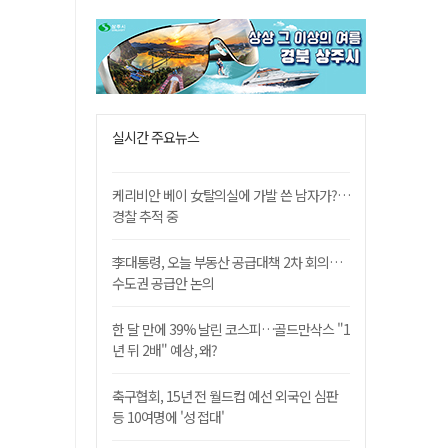
실시간 주요뉴스
케리비안 베이 女탈의실에 가발 쓴 남자가?…
경찰 추적 중
李대통령, 오늘 부동산 공급대책 2차 회의…
수도권 공급안 논의
한 달 만에 39% 날린 코스피…골드만삭스 "1
년 뒤 2배" 예상, 왜?
축구협회, 15년 전 월드컵 예선 외국인 심판
등 10여명에 '성 접대'