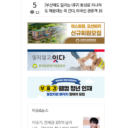
[부산에도 밀리는 대구] 동성로 지나쳐
도 해운대는 꼭 간다, 외국인 관광객 16
12
배 차이
이슈&뉴스
이승기, 전세금 105억 날리