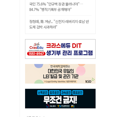
국민 75.6% "안규백 장관 물러나야"…
84.7% "병적기록부 공개해야"
정청래, 靑 겨냥... "신천지·레버리지·호남 반
도체 겁박 사과하라"