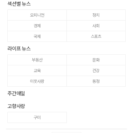
섹션별 뉴스
오피니언
정치
경제
사회
국제
스포츠
라이프 뉴스
부동산
문화
교육
건강
이웃사랑
동정
주간매일
고향사랑
구미