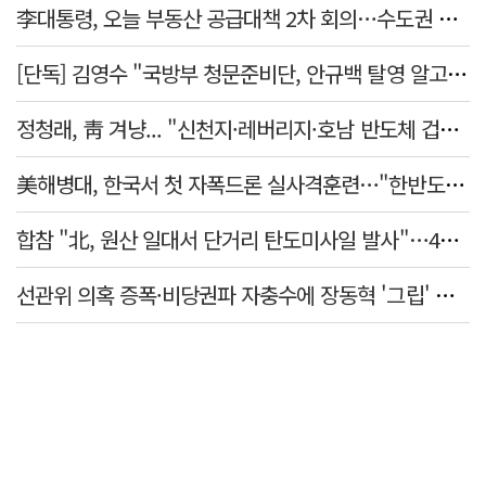
李대통령, 오늘 부동산 공급대책 2차 회의…수도권 공급안 논의
[단독] 김영수 "국방부 청문준비단, 안규백 탈영 알고있었다"
정청래, 靑 겨냥... "신천지·레버리지·호남 반도체 겁박 사과하라"
美해병대, 한국서 첫 자폭드론 실사격훈련…"한반도 지형 학습"
합참 "北, 원산 일대서 단거리 탄도미사일 발사"…42일 만
선관위 의혹 증폭·비당권파 자충수에 장동혁 '그립' 더 강해졌다