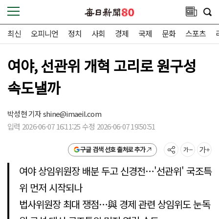
최신
오피니언
정치
사회
경제
국제
문화
스포츠
여야, 선관위 개혁 고리로 원구성
속도낼까
박성현 기자
shine@imaeil.com
입력 2026-06-07 16:11:25 수정 2026-06-07 19:50:51
구글 검색 선호 출처로 추가
여야 상임위원장 배분 두고 신경전…'선관위' 국조특
위 먼저 시작되나
법사위원장 최대 쟁점…與 경제 관련 상임위도 눈독