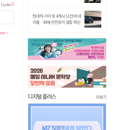
현대차·기아 등 4개사 51만여 대
리콜…화재·안전장치 결함 확인
디지털 플러스
더보기