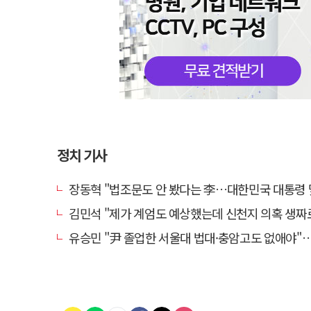
정치 기사
장동혁 "법조문도 안 봤다는 李…대한민국 대통령 맞나, 역대급
김민석 "제가 계엄도 예상했는데 신천지 의혹 생짜로 말했
유승민 "尹 졸업한 서울대 법대·충암고도 없애야"…李 육사 통