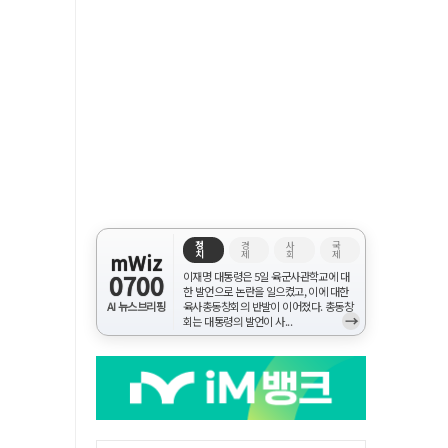
정
경
사
국
치
제
회
제
mWiz
0700
이재명 대통령은 5일 육군사관학교에 대
한 발언으로 논란을 일으켰고, 이에 대한
AI 뉴스브리핑
육사총동창회의 반발이 이어졌다. 총동창
→
회는 대통령의 발언이 사...