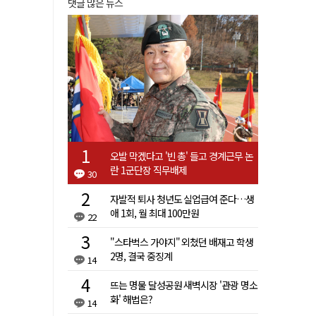
댓글 많은 뉴스
오발 막겠다고 '빈 총' 들고 경계근무 논
란 1군단장 직무배제
30
자발적 퇴사 청년도 실업급여 준다…생
애 1회, 월 최대 100만원
22
"스타벅스 가야지" 외쳤던 배재고 학생
2명, 결국 중징계
14
뜨는 명물 달성공원 새벽시장 '관광 명소
화' 해법은?
14