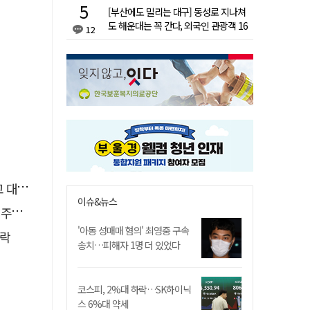
[부산에도 밀리는 대구] 동성로 지나쳐
도 해운대는 꼭 간다, 외국인 관광객 16
12
배 차이
 때"
이슈&뉴스
맹공
'아동 성매매 혐의' 최영중 구속
급락
송치…피해자 1명 더 있었다
코스피, 2%대 하락…SK하이닉
스 6%대 약세