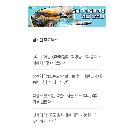
실시간 주요뉴스
[속보] '아동 성매매 혐의' 최영중 구속 송치…
피해자 1명 더 있었다
장동혁 "법조문도 안 봤다는 李…대한민국 대
통령 맞나, 역대급 망언"
태풍도 못 꺾는 폭염…서울 39도 찍나, 역대
기록 넘본다
닛케이 "한국도 원화 매수 개입 가능성…미
무역적자 의식"