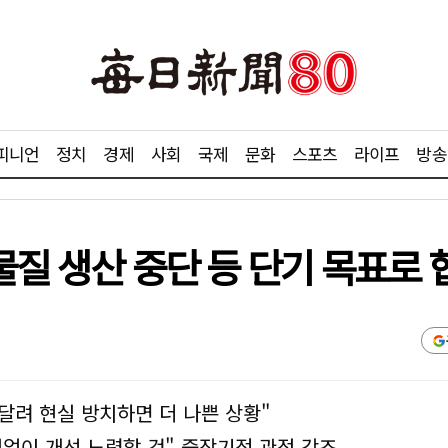
피니언
정치
경제
사회
국제
문화
스포츠
라이프
방송
물질 생산 중단 등 단기 목표로
매달려 현실 방치하면 더 나쁜 상황"
임없이 개선 노력할 것" 중장기적 관점 강조