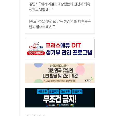
김민석 "제가 계엄도 예상했는데 신천지 의혹
생짜로 말했겠나"
[속보] 경찰, '홍명보 감독 선임 의혹' 대한축구
협회 압수수색 시도