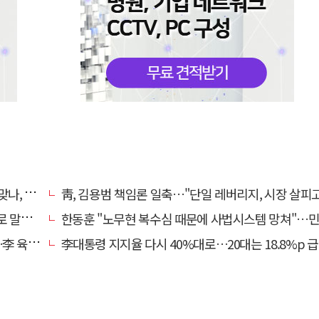
 망언"
靑, 김용범 책임론 일축…"단일 레버리지, 시장 살피고 대책 챙길
겠나"
한동훈 "노무현 복수심 때문에 사법시스템 망쳐"…민주당 
합 직격
李대통령 지지율 다시 40%대로…20대는 18.8%p 