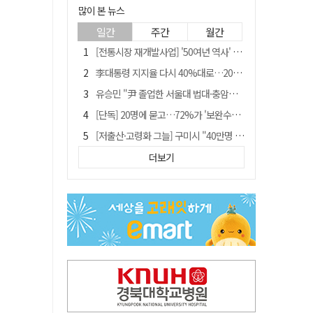
많이 본 뉴스
일간
주간
월간
[전통시장 재개발사업] '50여년 역사' 수성시장 자리에 25층 주상복합 들어선다
李대통령 지지율 다시 40%대로…20대는 18.8%p 급락
유승민 "尹 졸업한 서울대 법대·충암고도 없애야"…李 육사 통합 직격
[단독] 20명에 묻고…72%가 '보완수사권 폐지'?
[저출산·고령화 그늘] 구미시 "40만명 사수" 고령군 "3만명대 회복"
[전통시장 재개발사업] 신천시장 재개발, 준공 후에도 소송전
더보기
李대통령 "육사 출신이 또 쿠데타 할 수도"…육사 총동창회 "정치적 보복"
안동-사가에, "50년 우정 넘어 미래 50년 함께 연다"
[인사]경상북도
"김용민, 흑백논리로 세상 보는 듯" 검찰 내부서 지탄