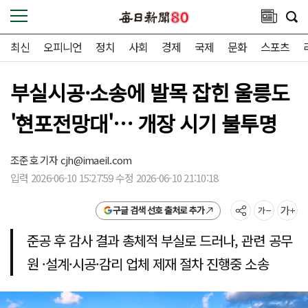
최신
오피니언
정치
사회
경제
국제
문화
스포츠
부실시공·소송에 발목 잡힌 울릉도
'현포전망대'… 개장 시기 불투명
조준호 기자
cjh@imaeil.com
입력 2026-06-10 15:27:59 수정 2026-06-10 21:10:18
구글 검색 선호 출처로 추가
준공 후 감사 결과 총체적 부실로 드러나, 관련 공무
원 ·설계·시공·감리 업체 제재 절차 진행중 소송