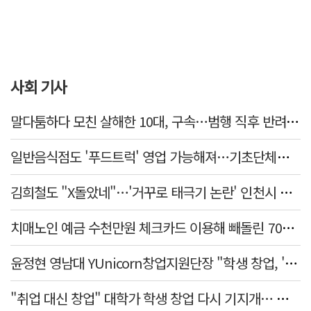
사회 기사
말다툼하다 모친 살해한 10대, 구속…범행 직후 반려견도 죽여
일반음식점도 '푸드트럭' 영업 가능해져…기초단체별 조례 개정 움직임
김희철도 "X돌았네"…'거꾸로 태극기 논란' 인천시 현수막, 이틀 만에 철거
치매노인 예금 수천만원 체크카드 이용해 빼돌린 70대 간병인, 집행유예
윤정현 영남대 YUnicorn창업지원단장 "학생 창업, '팀 빌딩'이 제일 중요"
"취업 대신 창업" 대학가 학생 창업 다시 기지개… 창업자·기업·매출 동반 성장