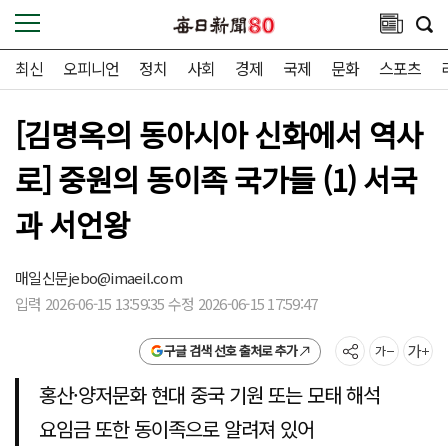
최신
오피니언
정치
사회
경제
국제
문화
스포츠
[김명옥의 동아시아 신화에서 역사
로] 중원의 동이족 국가들 (1) 서국
과 서언왕
매일신문
jebo@imaeil.com
입력 2026-06-15 13:59:35 수정 2026-06-15 17:59:47
구글 검색 선호 출처로 추가
홍산·양저문화 현대 중국 기원 또는 모태 해석
요임금 또한 동이족으로 알려져 있어