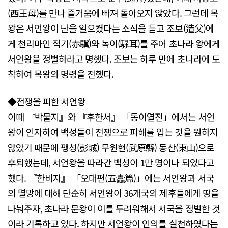
(西王母)를 만나 즐거움에 빠져 돌아오지 않았다. 그런데 목
왕은 서언왕이 난을 일으켰다는 소식을 듣고 조보(造父)에
게 천리마인 적기(赤驥)와 녹이(騄耳)를 주어 초나라 왕에게
서언왕을 정벌하라고 명했다. 조보는 하루 만에 초나라에 도
착하여 목왕의 명령을 전했다.
◆전쟁을 피한 서언왕
이때 『박물지』와 『후한서』 「동이열전」에서는 서언
왕이 인자하여 백성들이 전쟁으로 피해를 입는 것을 원하지
않았기 때문에 팽성(彭城) 무원현(武原縣) 동산(東山)으로
후퇴했는데, 서언왕을 따라간 백성이 1만 명이나 되었다고
했다. 『한비자』 「오대편(五蠹篇)」에는 서언왕과 서국
의 멸망에 대해 단순히 서언왕이 36개국의 제후들에게 땅을
나눠주자, 초나라 문왕이 이를 두려워해서 서국을 정벌한 것
이라 기록하고 있다. 하지만 서언왕이 인의를 실천하였다는