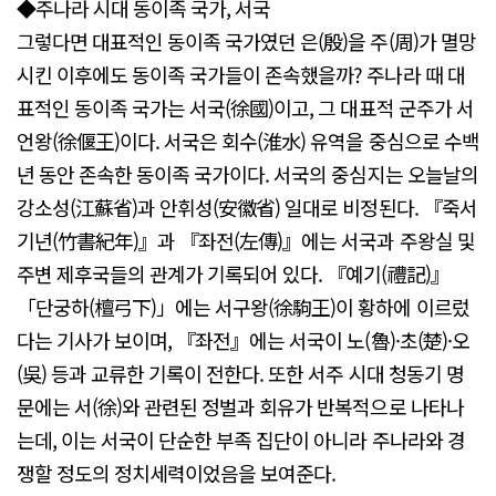
◆주나라 시대 동이족 국가, 서국
그렇다면 대표적인 동이족 국가였던 은(殷)을 주(周)가 멸망
시킨 이후에도 동이족 국가들이 존속했을까? 주나라 때 대
표적인 동이족 국가는 서국(徐國)이고, 그 대표적 군주가 서
언왕(徐偃王)이다. 서국은 회수(淮水) 유역을 중심으로 수백
년 동안 존속한 동이족 국가이다. 서국의 중심지는 오늘날의
강소성(江蘇省)과 안휘성(安徽省) 일대로 비정된다. 『죽서
기년(竹書紀年)』과 『좌전(左傳)』에는 서국과 주왕실 및
주변 제후국들의 관계가 기록되어 있다. 『예기(禮記)』
「단궁하(檀弓下)」에는 서구왕(徐駒王)이 황하에 이르렀
다는 기사가 보이며, 『좌전』에는 서국이 노(魯)·초(楚)·오
(吳) 등과 교류한 기록이 전한다. 또한 서주 시대 청동기 명
문에는 서(徐)와 관련된 정벌과 회유가 반복적으로 나타나
는데, 이는 서국이 단순한 부족 집단이 아니라 주나라와 경
쟁할 정도의 정치세력이었음을 보여준다.