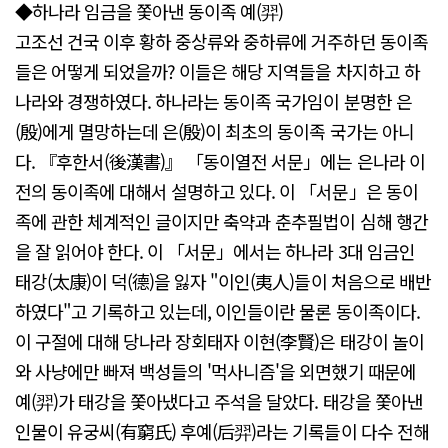
◆하나라 임금을 쫓아낸 동이족 예(羿)
고조선 건국 이후 황하 중상류와 중하류에 거주하던 동이족
들은 어떻게 되었을까? 이들은 해당 지역들을 차지하고 하
나라와 경쟁하였다. 하나라는 동이족 국가임이 분명한 은
(殷)에게 멸망하는데 은(殷)이 최초의 동이족 국가는 아니
다. 『후한서(後漢書)』 「동이열전 서문」에는 은나라 이
전의 동이족에 대해서 설명하고 있다. 이 「서문」은 동이
족에 관한 체계적인 글이지만 축약과 춘추필법이 심해 행간
을 잘 읽어야 한다. 이 「서문」에서는 하나라 3대 임금인
태강(太康)이 덕(德)을 잃자 "이인(夷人)들이 처음으로 배반
하였다"고 기록하고 있는데, 이인들이란 물론 동이족이다.
이 구절에 대해 당나라 장회태자 이현(李賢)은 태강이 놀이
와 사냥에만 빠져 백성들의 '먹사니즘'을 외면했기 때문에
예(羿)가 태강을 쫓아냈다고 주석을 달았다. 태강을 쫓아낸
인물이 유궁씨(有窮氏) 후예(后羿)라는 기록들이 다수 전해