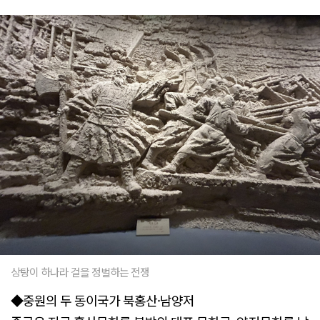
상탕이 하나라 걸을 정벌하는 전쟁
◆중원의 두 동이국가 북홍산·남양저