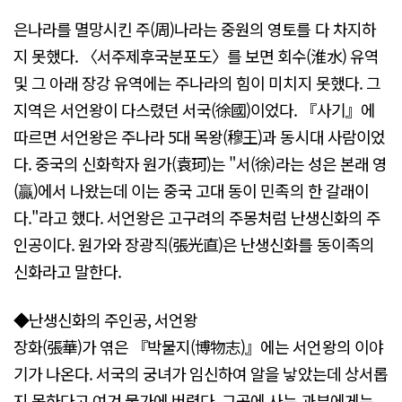
은나라를 멸망시킨 주(周)나라는 중원의 영토를 다 차지하
지 못했다. 〈서주제후국분포도〉를 보면 회수(淮水) 유역
및 그 아래 장강 유역에는 주나라의 힘이 미치지 못했다. 그
지역은 서언왕이 다스렸던 서국(徐國)이었다. 『사기』에
따르면 서언왕은 주나라 5대 목왕(穆王)과 동시대 사람이었
다. 중국의 신화학자 원가(袁珂)는 "서(徐)라는 성은 본래 영
(贏)에서 나왔는데 이는 중국 고대 동이 민족의 한 갈래이
다."라고 했다. 서언왕은 고구려의 주몽처럼 난생신화의 주
인공이다. 원가와 장광직(張光直)은 난생신화를 동이족의
신화라고 말한다.
◆난생신화의 주인공, 서언왕
장화(張華)가 엮은 『박물지(博物志)』에는 서언왕의 이야
기가 나온다. 서국의 궁녀가 임신하여 알을 낳았는데 상서롭
지 못하다고 여겨 물가에 버렸다. 그곳에 사는 과부에게는