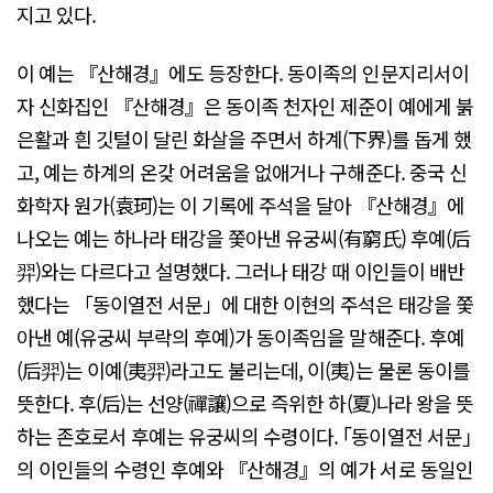
지고 있다.
이 예는 『산해경』에도 등장한다. 동이족의 인문지리서이
자 신화집인 『산해경』은 동이족 천자인 제준이 예에게 붉
은활과 흰 깃털이 달린 화살을 주면서 하계(下界)를 돕게 했
고, 예는 하계의 온갖 어려움을 없애거나 구해준다. 중국 신
화학자 원가(袁珂)는 이 기록에 주석을 달아 『산해경』에
나오는 예는 하나라 태강을 쫓아낸 유궁씨(有窮氏) 후예(后
羿)와는 다르다고 설명했다. 그러나 태강 때 이인들이 배반
했다는 「동이열전 서문」에 대한 이현의 주석은 태강을 쫓
아낸 예(유궁씨 부락의 후예)가 동이족임을 말해준다. 후예
(后羿)는 이예(夷羿)라고도 불리는데, 이(夷)는 물론 동이를
뜻한다. 후(后)는 선양(禪讓)으로 즉위한 하(夏)나라 왕을 뜻
하는 존호로서 후예는 유궁씨의 수령이다. ｢동이열전 서문｣
의 이인들의 수령인 후예와 『산해경』의 예가 서로 동일인