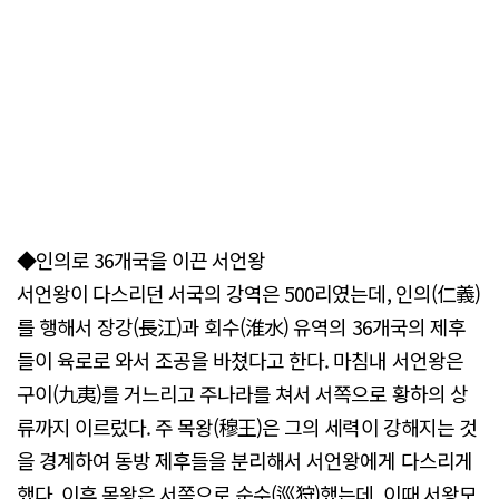
◆인의로 36개국을 이끈 서언왕
서언왕이 다스리던 서국의 강역은 500리였는데, 인의(仁義)
를 행해서 장강(長江)과 회수(淮水) 유역의 36개국의 제후
들이 육로로 와서 조공을 바쳤다고 한다. 마침내 서언왕은
구이(九夷)를 거느리고 주나라를 쳐서 서쪽으로 황하의 상
류까지 이르렀다. 주 목왕(穆王)은 그의 세력이 강해지는 것
을 경계하여 동방 제후들을 분리해서 서언왕에게 다스리게
했다. 이후 목왕은 서쪽으로 순수(巡狩)했는데, 이때 서왕모