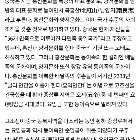
중국은 지금 홍산문화를 북방의 대표 문화로, 양저문화를 남
방의 대표 문화로 높이면서 북홍산(北紅山) 남양저(南良渚)
라고 부른다. 홍산문화와 양저문화는 이미 국가 수준의 사회
조직을 갖춘 것으로 평가하고 있다. 중국은 현재 자신들을
"56개 민족으로 이루어진 다민족 통일국가"라고 주장하고
있는데, 홍산과 양저문화를 현대 중국의 기원 또는 모태로
해석하고 있다. 그러나 홍산문화는 동이족의 한 갈래인 배달
족의 문화이며, 양저문화 또한 장강 유역 동이족의 문화이
다. 홍산문화를 이룩한 배달족의 후손들이 서기전 2333년
"널리 인간을 이롭게 한다(홍익인간)"는 이념으로 고조선을
건국했을 때 황하 중상류 지역은 오제(五帝) 중 네 번째인 요
(堯)임금 시대였다. 요임금 또한 동이족으로 알려져 있다.
고조선이 중국 동북지역을 다스리는 동안 황하 중상류에서
는 요임금과 역시 동이족인 순임금이 뒤를 이었다가 구주
(九州)를 개척한 우(禹)임금에게 선양했다. 우임금은 공자가