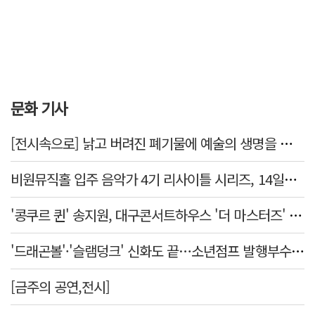
문화 기사
[전시속으로] 낡고 버려진 폐기물에 예술의 생명을 불어넣다…김결수 개인전
비원뮤직홀 입주 음악가 4기 리사이틀 시리즈, 14일부터 6주간 개최
'콩쿠르 퀸' 송지원, 대구콘서트하우스 '더 마스터즈' 무대 오른다
'드래곤볼'·'슬램덩크' 신화도 끝…소년점프 발행부수 100만부 붕괴
[금주의 공연,전시]