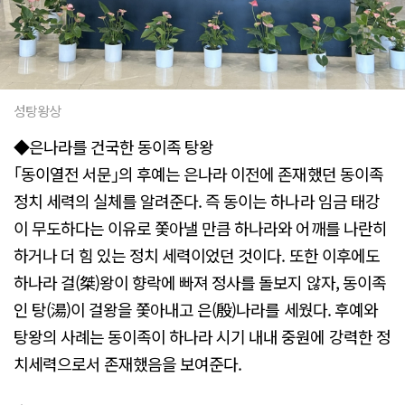
성탕왕상
◆은나라를 건국한 동이족 탕왕
｢동이열전 서문｣의 후예는 은나라 이전에 존재했던 동이족
정치 세력의 실체를 알려준다. 즉 동이는 하나라 임금 태강
이 무도하다는 이유로 쫓아낼 만큼 하나라와 어깨를 나란히
하거나 더 힘 있는 정치 세력이었던 것이다. 또한 이후에도
하나라 걸(桀)왕이 향락에 빠져 정사를 돌보지 않자, 동이족
인 탕(湯)이 걸왕을 쫓아내고 은(殷)나라를 세웠다. 후예와
탕왕의 사례는 동이족이 하나라 시기 내내 중원에 강력한 정
치세력으로서 존재했음을 보여준다.