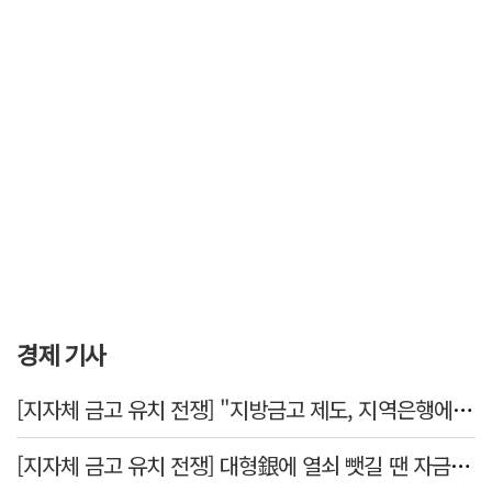
경제 기사
[지자체 금고 유치 전쟁] "지방금고 제도, 지역은행에 불리"
[지자체 금고 유치 전쟁] 대형銀에 열쇠 뺏길 땐 자금 역외 유출→재투자 선순환 붕괴