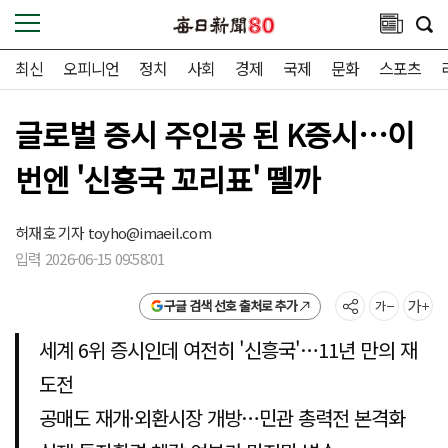
최신
오피니언
정치
사회
경제
국제
문화
스포츠
글로벌 증시 주인공 된 K증시…이
번엔 '신흥국 꼬리표' 뗄까
허재호 기자
toyho@imaeil.com
입력 2026-06-15 09:58:01
구글 검색 선호 출처로 추가
세계 6위 증시인데 여전히 '신흥국'…11년 만의 재
도전
공매도 재개·외환시장 개방…민관 총력전 본격화