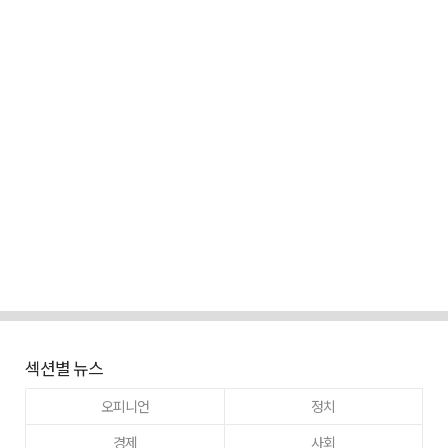
섹션별 뉴스
오피니언
정치
경제
사회