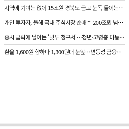
지역에 기여는 없이 15조원 경북도 금고 눈독 들이는 대형銀
개인 투자자, 올해 국내 주식시장 순매수 200조원 넘었다
증시 급락에 날아든 '빚투 청구서'…청년·고령층 마통 연체↑
환율 1,600원 향하다 1,300원대 눈앞…변동성 금융위기 후 최고