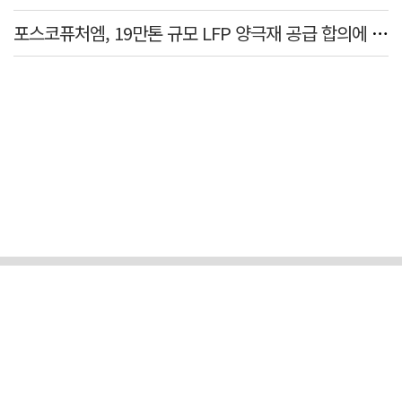
포스코퓨처엠, 19만톤 규모 LFP 양극재 공급 합의에 3%대 강세