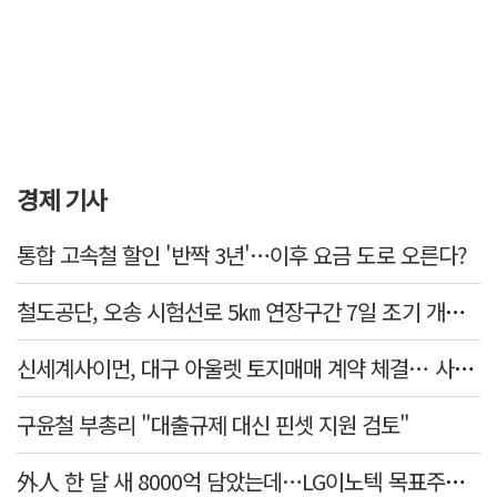
경제 기사
통합 고속철 할인 '반짝 3년'…이후 요금 도로 오른다?
철도공단, 오송 시험선로 5㎞ 연장구간 7일 조기 개통…LA 메트로 사업 지원
신세계사이먼, 대구 아울렛 토지매매 계약 체결… 사업 본궤도
구윤철 부총리 "대출규제 대신 핀셋 지원 검토"
外人 한 달 새 8000억 담았는데…LG이노텍 목표주가는 왜 엇갈릴까