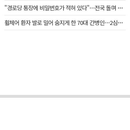
"경로당 통장에 비밀번호가 적혀 있다"…전국 돌며 경로당 13곳 턴 30대 구속
휠체어 환자 발로 밀어 숨지게 한 70대 간병인…2심도 집행유예