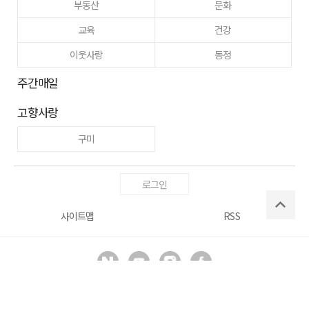
부동산
문화
교육
건강
이웃사랑
동정
주간매일
고향사랑
구미
로그인
사이트맵
RSS
Copyright ⓒ
매일신문사
All right reserved