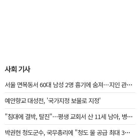
사회 기사
서울 면목동서 60대 남성 2명 흉기에 숨져…지인 관계로 추정
예안향교 대성전, '국가지정 보물로 지정'
"침대에 결박, 탈진"…평생 교회서 산 11세 남아, 병원 이송 끝 숨져
박권현 청도군수, 국무총리에 "청도 물 공급 최대 3만t 늘려달라"